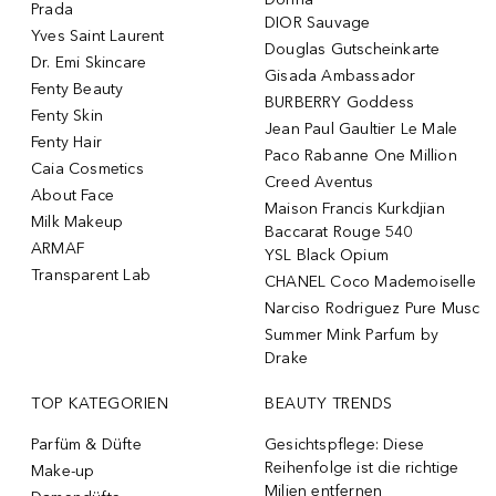
Prada
DIOR Sauvage
Yves Saint Laurent
Douglas Gutscheinkarte
Dr. Emi Skincare
Gisada Ambassador
Fenty Beauty
BURBERRY Goddess
Fenty Skin
Jean Paul Gaultier Le Male
Fenty Hair
Paco Rabanne One Million
Caia Cosmetics
Creed Aventus
About Face
Maison Francis Kurkdjian
Milk Makeup
Baccarat Rouge 540
ARMAF
YSL Black Opium
Transparent Lab
CHANEL Coco Mademoiselle
Narciso Rodriguez Pure Musc
Summer Mink Parfum by
Drake
TOP KATEGORIEN
BEAUTY TRENDS
Parfüm & Düfte
Gesichtspflege: Diese
Reihenfolge ist die richtige
Make-up
Milien entfernen