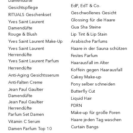
Damendüfte
EdP, EdT & Co.
Gesichtspflege
Geschwollenes Gesicht
RITUALS Geschenkset
Glossing für die Haare
Yves Saint Laurent
Gua Sha Steine
Damendüfte
Rouge & Blush
Lip Tint & Lip Stain
Yves Saint Laurent Make-Up
Arabische Parfums
Yves Saint Laurent
Haare in der Sauna schützen
Herrendüfte
Festes Parfum
Yves Saint Laurent Parfum
Haarausfall im Alter
Herrendüfte
Koffein gegen Haarausfall
Anti-Aging Gesichtsserum
Cakey Make-up
Anti-Falten Creme
Pony selber schneiden
Jean Paul Gaultier
Butterfly Cut
Damendüfte
Liquid Hair
Jean Paul Gaultier
PDRN
Herrendüfte
Make-up für große Poren
Parfum Set Damen
Haare jeden Tag waschen
Vitamin C Serum
Curtain Bangs
Damen Parfum Top 10