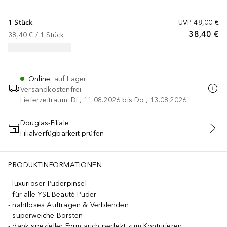
1 Stück
UVP
48,00 €
38,40 €
38,40 €
 / 
1
Stück
Online
:
auf Lager
Versandkostenfrei
Lieferzeitraum: Di., 11.08.2026 bis Do., 13.08.2026
Douglas-Filiale
Filialverfügbarkeit prüfen
IN DEN WARENKORB
PRODUKTINFORMATIONEN
luxuriöser Puderpinsel
für alle YSL-Beauté-Puder
nahtloses Auftragen & Verblenden
superweiche Borsten
dank spezieller Form auch perfekt zum Konturieren