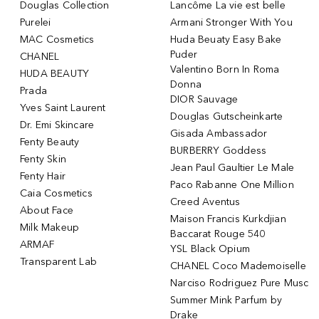
Douglas Collection
Lancôme La vie est belle
Purelei
Armani Stronger With You
MAC Cosmetics
Huda Beuaty Easy Bake
Puder
CHANEL
Valentino Born In Roma
HUDA BEAUTY
Donna
Prada
DIOR Sauvage
Yves Saint Laurent
Douglas Gutscheinkarte
Dr. Emi Skincare
Gisada Ambassador
Fenty Beauty
BURBERRY Goddess
Fenty Skin
Jean Paul Gaultier Le Male
Fenty Hair
Paco Rabanne One Million
Caia Cosmetics
Creed Aventus
About Face
Maison Francis Kurkdjian
Milk Makeup
Baccarat Rouge 540
ARMAF
YSL Black Opium
Transparent Lab
CHANEL Coco Mademoiselle
Narciso Rodriguez Pure Musc
Summer Mink Parfum by
Drake