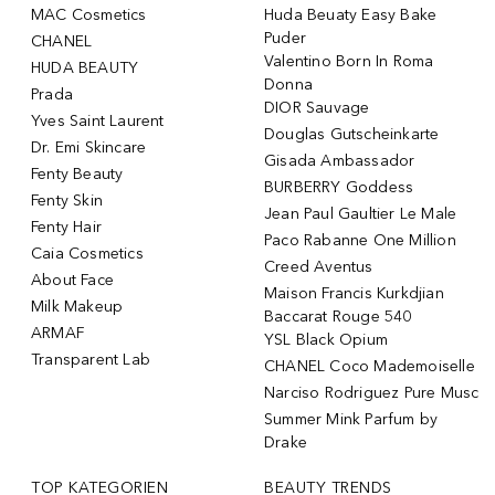
MAC Cosmetics
Huda Beuaty Easy Bake
Puder
CHANEL
Valentino Born In Roma
HUDA BEAUTY
Donna
Prada
DIOR Sauvage
Yves Saint Laurent
Douglas Gutscheinkarte
Dr. Emi Skincare
Gisada Ambassador
Fenty Beauty
BURBERRY Goddess
Fenty Skin
Jean Paul Gaultier Le Male
Fenty Hair
Paco Rabanne One Million
Caia Cosmetics
Creed Aventus
About Face
Maison Francis Kurkdjian
Milk Makeup
Baccarat Rouge 540
ARMAF
YSL Black Opium
Transparent Lab
CHANEL Coco Mademoiselle
Narciso Rodriguez Pure Musc
Summer Mink Parfum by
Drake
TOP KATEGORIEN
BEAUTY TRENDS