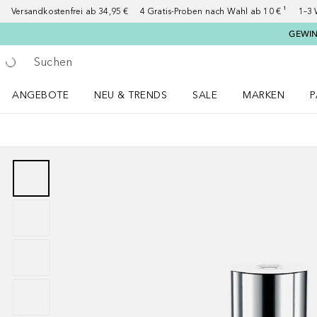
Versandkostenfrei ab 34,95 €
4 Gratis-Proben nach Wahl ab 10 € ¹
1–3 
GEWINN
Gehe zurück
Suche ausführen
ANGEBOTE
NEU & TRENDS
SALE
MARKEN
P
Angebote Menü öffnen
NEU & TRENDS Menü öffnen
MARKEN Menü ö
P