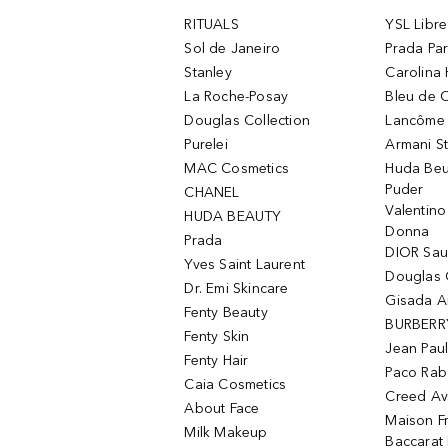
RITUALS
YSL Libre
Sol de Janeiro
Prada Pa
Stanley
Carolina 
La Roche-Posay
Bleu de 
Douglas Collection
Lancôme L
Purelei
Armani S
MAC Cosmetics
Huda Beu
Puder
CHANEL
Valentin
HUDA BEAUTY
Donna
Prada
DIOR Sa
Yves Saint Laurent
Douglas 
Dr. Emi Skincare
Gisada 
Fenty Beauty
BURBERR
Fenty Skin
Jean Paul
Fenty Hair
Paco Rab
Caia Cosmetics
Creed Av
About Face
Maison Fr
Milk Makeup
Baccarat