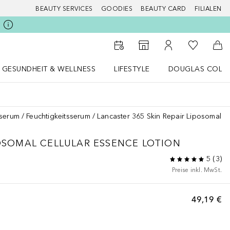
BEAUTY SERVICES
GOODIES
BEAUTY CARD
FILIALEN
Zu Meiner 
Zum Storefinder
Zu Meinem Kunde
Zum
GESUNDHEIT & WELLNESS
LIFESTYLE
DOUGLAS COLL
 öffnen
Gesundheit & Wellness Menü öffnen
LIFESTYLE Menü öffnen
Douglas Collecti
sserum
Feuchtigkeitsserum
Lancaster 365 Skin Repair Liposomal Ce
OSOMAL CELLULAR ESSENCE LOTION
5
(
3
)
Preise inkl. MwSt.
49,19 €