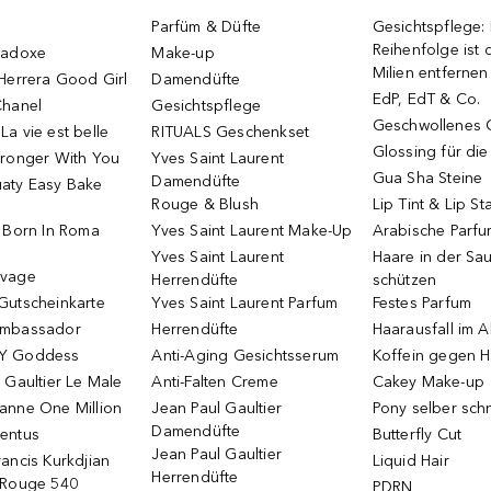
Parfüm & Düfte
Gesichtspflege:
Reihenfolge ist d
radoxe
Make-up
Milien entfernen
Herrera Good Girl
Damendüfte
EdP, EdT & Co.
Chanel
Gesichtspflege
Geschwollenes 
a vie est belle
RITUALS Geschenkset
Glossing für di
tronger With You
Yves Saint Laurent
Gua Sha Steine
Damendüfte
aty Easy Bake
Rouge & Blush
Lip Tint & Lip St
o Born In Roma
Yves Saint Laurent Make-Up
Arabische Parf
Yves Saint Laurent
Haare in der Sa
uvage
Herrendüfte
schützen
Gutscheinkarte
Yves Saint Laurent Parfum
Festes Parfum
Ambassador
Herrendüfte
Haarausfall im A
Y Goddess
Anti-Aging Gesichtsserum
Koffein gegen H
 Gaultier Le Male
Anti-Falten Creme
Cakey Make-up
anne One Million
Jean Paul Gaultier
Pony selber sch
Damendüfte
entus
Butterfly Cut
Jean Paul Gaultier
ancis Kurkdjian
Liquid Hair
Herrendüfte
 Rouge 540
PDRN