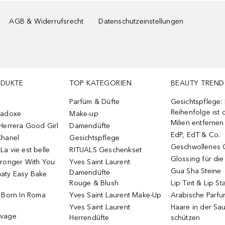
AGB & Widerrufsrecht
Datenschutzeinstellungen
ODUKTE
TOP KATEGORIEN
BEAUTY TREND
Parfüm & Düfte
Gesichtspflege:
Reihenfolge ist d
radoxe
Make-up
Milien entfernen
Herrera Good Girl
Damendüfte
EdP, EdT & Co.
Chanel
Gesichtspflege
Geschwollenes 
a vie est belle
RITUALS Geschenkset
Glossing für di
tronger With You
Yves Saint Laurent
Gua Sha Steine
Damendüfte
aty Easy Bake
Rouge & Blush
Lip Tint & Lip St
o Born In Roma
Yves Saint Laurent Make-Up
Arabische Parf
Yves Saint Laurent
Haare in der Sa
uvage
Herrendüfte
schützen