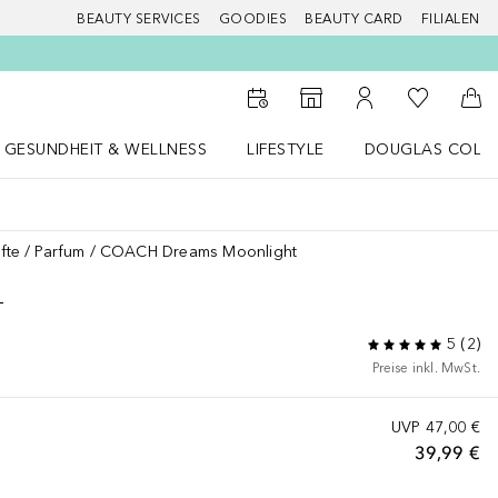
BEAUTY SERVICES
GOODIES
BEAUTY CARD
FILIALEN
Zu Meiner 
Zum Storefinder
Zu Meinem Kunde
Zum
GESUNDHEIT & WELLNESS
LIFESTYLE
DOUGLAS COLL
 öffnen
Gesundheit & Wellness Menü öffnen
LIFESTYLE Menü öffnen
Douglas Collecti
fte
Parfum
COACH Dreams Moonlight
T
5
(
2
)
Preise inkl. MwSt.
UVP
47,00 €
39,99 €