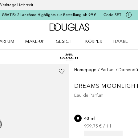
Werktage Lieferzeit
GRATIS: 2 Lancôme Highlights zur Bestellung ab 99 €
Code:
SET
Zur Douglas Startseite
ARFUM
MAKE-UP
GESICHT
KÖRPER
HAARE
ffnen
arfum Menü öffnen
Make-up Menü öffnen
Gesicht Menü öffnen
Körper Menü öffnen
Haare Menü
Homepage
Parfum
Damendü
DREAMS
MOONLIGH
Eau de Parfum
40 ml
999,75 €
 / 
1
l