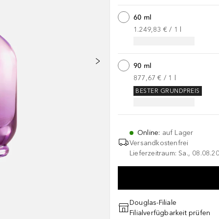
60 ml
1.249,83 €
 / 
1
l
90 ml
877,67 €
 / 
1
l
BESTER GRUNDPREIS
Online
:
auf Lager
Versandkostenfrei
Lieferzeitraum: Sa., 08.08.2
Douglas-Filiale
Filialverfügbarkeit prüfen