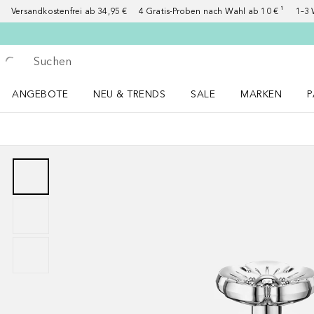
Versandkostenfrei ab 34,95 €
4 Gratis-Proben nach Wahl ab 10 € ¹
1–3 
Gehe zurück
Suche ausführen
ANGEBOTE
NEU & TRENDS
SALE
MARKEN
P
Angebote Menü öffnen
NEU & TRENDS Menü öffnen
MARKEN Menü ö
P