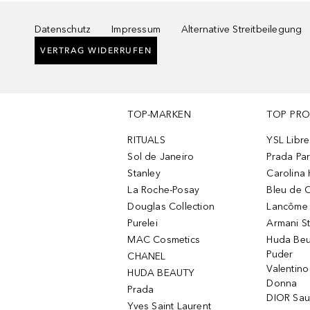
Datenschutz
Impressum
Alternative Streitbeilegung
VERTRAG WIDERRUFEN
TOP-MARKEN
TOP PR
RITUALS
YSL Libre
Sol de Janeiro
Prada Pa
Stanley
Carolina 
La Roche-Posay
Bleu de 
Douglas Collection
Lancôme L
Purelei
Armani S
MAC Cosmetics
Huda Beu
Puder
CHANEL
Valentin
HUDA BEAUTY
Donna
Prada
DIOR Sa
Yves Saint Laurent