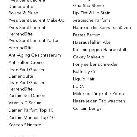
Yves Saint Laurent
Gua Sha Steine
Damendüfte
Rouge & Blush
Lip Tint & Lip Stain
Yves Saint Laurent Make-Up
Arabische Parfums
Yves Saint Laurent
Haare in der Sauna schützen
Herrendüfte
Festes Parfum
Yves Saint Laurent Parfum
Haarausfall im Alter
Herrendüfte
Koffein gegen Haarausfall
Anti-Aging Gesichtsserum
Cakey Make-up
Anti-Falten Creme
Pony selber schneiden
Jean Paul Gaultier
Butterfly Cut
Damendüfte
Liquid Hair
Jean Paul Gaultier
PDRN
Herrendüfte
Make-up für große Poren
Parfum Set Damen
Haare jeden Tag waschen
Vitamin C Serum
Curtain Bangs
Damen Parfum Top 10
Parfum Männer Top 10
Korean Skincare