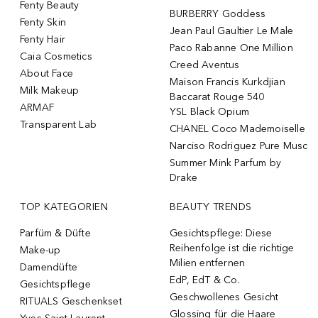
Fenty Beauty
BURBERRY Goddess
Fenty Skin
Jean Paul Gaultier Le Male
Fenty Hair
Paco Rabanne One Million
Caia Cosmetics
Creed Aventus
About Face
Maison Francis Kurkdjian
Milk Makeup
Baccarat Rouge 540
ARMAF
YSL Black Opium
Transparent Lab
CHANEL Coco Mademoiselle
Narciso Rodriguez Pure Musc
Summer Mink Parfum by
Drake
TOP KATEGORIEN
BEAUTY TRENDS
Parfüm & Düfte
Gesichtspflege: Diese
Reihenfolge ist die richtige
Make-up
Milien entfernen
Damendüfte
EdP, EdT & Co.
Gesichtspflege
Geschwollenes Gesicht
RITUALS Geschenkset
Glossing für die Haare