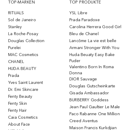
TOP-MARKEN
TOP PRODUKTE
RITUALS
YSL Libre
Sol de Janeiro
Prada Paradoxe
Stanley
Carolina Herrera Good Girl
La Roche-Posay
Bleu de Chanel
Douglas Collection
Lancôme La vie est belle
Purelei
Armani Stronger With You
MAC Cosmetics
Huda Beuaty Easy Bake
Puder
CHANEL
Valentino Born In Roma
HUDA BEAUTY
Donna
Prada
DIOR Sauvage
Yves Saint Laurent
Douglas Gutscheinkarte
Dr. Emi Skincare
Gisada Ambassador
Fenty Beauty
BURBERRY Goddess
Fenty Skin
Jean Paul Gaultier Le Male
Fenty Hair
Paco Rabanne One Million
Caia Cosmetics
Creed Aventus
About Face
Maison Francis Kurkdjian