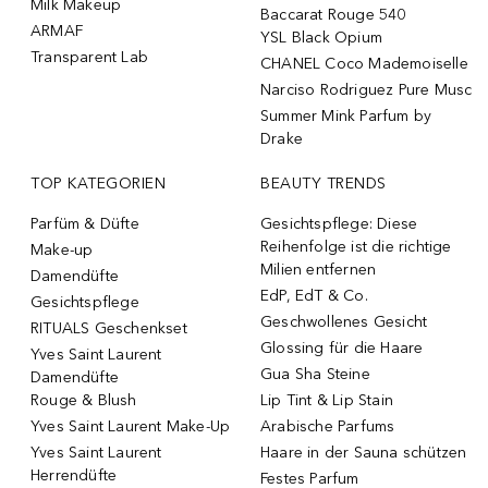
Milk Makeup
Baccarat Rouge 540
ARMAF
YSL Black Opium
Transparent Lab
CHANEL Coco Mademoiselle
Narciso Rodriguez Pure Musc
Summer Mink Parfum by
Drake
TOP KATEGORIEN
BEAUTY TRENDS
Parfüm & Düfte
Gesichtspflege: Diese
Reihenfolge ist die richtige
Make-up
Milien entfernen
Damendüfte
EdP, EdT & Co.
Gesichtspflege
Geschwollenes Gesicht
RITUALS Geschenkset
Glossing für die Haare
Yves Saint Laurent
Gua Sha Steine
Damendüfte
Rouge & Blush
Lip Tint & Lip Stain
Yves Saint Laurent Make-Up
Arabische Parfums
Yves Saint Laurent
Haare in der Sauna schützen
Herrendüfte
Festes Parfum