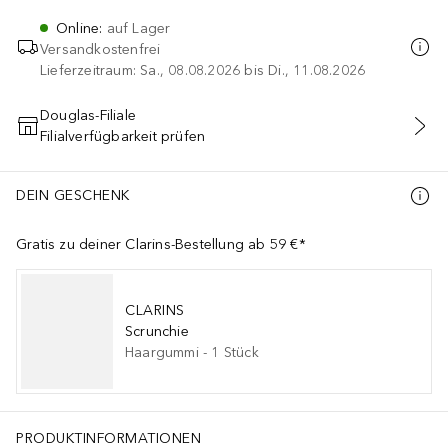
Online
:
auf Lager
Versandkostenfrei
Lieferzeitraum: Sa., 08.08.2026 bis Di., 11.08.2026
Douglas-Filiale
Filialverfügbarkeit prüfen
IN DEN WARENKORB
DEIN GESCHENK
Gratis zu deiner Clarins-Bestellung ab 59 €*
CLARINS
Scrunchie
Haargummi
-
1
Stück
) OIL. ARUNDO DONAX STEM EXTRACT. JANIA RUBENS EXTRACT. 
PRODUKTINFORMATIONEN