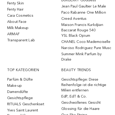
BURBERRY Goddess
Fenty Skin
Jean Paul Gaultier Le Male
Fenty Hair
Paco Rabanne One Million
Caia Cosmetics
Creed Aventus
About Face
Maison Francis Kurkdjian
Milk Makeup
Baccarat Rouge 540
ARMAF
YSL Black Opium
Transparent Lab
CHANEL Coco Mademoiselle
Narciso Rodriguez Pure Musc
Summer Mink Parfum by
Drake
TOP KATEGORIEN
BEAUTY TRENDS
Parfüm & Düfte
Gesichtspflege: Diese
Reihenfolge ist die richtige
Make-up
Milien entfernen
Damendüfte
EdP, EdT & Co.
Gesichtspflege
Geschwollenes Gesicht
RITUALS Geschenkset
Glossing für die Haare
Yves Saint Laurent
Gua Sha Steine