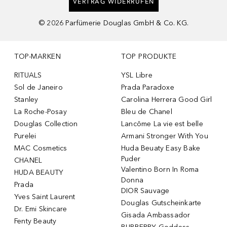
VERTRAG WIDERRUFEN
©
2026
Parfümerie Douglas GmbH & Co. KG.
TOP-MARKEN
TOP PRODUKTE
RITUALS
YSL Libre
Sol de Janeiro
Prada Paradoxe
Stanley
Carolina Herrera Good Girl
La Roche-Posay
Bleu de Chanel
Douglas Collection
Lancôme La vie est belle
Purelei
Armani Stronger With You
MAC Cosmetics
Huda Beuaty Easy Bake
Puder
CHANEL
Valentino Born In Roma
HUDA BEAUTY
Donna
Prada
DIOR Sauvage
Yves Saint Laurent
Douglas Gutscheinkarte
Dr. Emi Skincare
Gisada Ambassador
Fenty Beauty