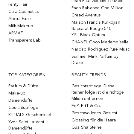
Jean Paul Gaultier Le Male
Fenty Hair
Paco Rabanne One Million
Caia Cosmetics
Creed Aventus
About Face
Maison Francis Kurkdjian
Milk Makeup
Baccarat Rouge 540
ARMAF
YSL Black Opium
Transparent Lab
CHANEL Coco Mademoiselle
Narciso Rodriguez Pure Musc
Summer Mink Parfum by
Drake
TOP KATEGORIEN
BEAUTY TRENDS
Parfüm & Düfte
Gesichtspflege: Diese
Reihenfolge ist die richtige
Make-up
Milien entfernen
Damendüfte
EdP, EdT & Co.
Gesichtspflege
Geschwollenes Gesicht
RITUALS Geschenkset
Glossing für die Haare
Yves Saint Laurent
Gua Sha Steine
Damendüfte