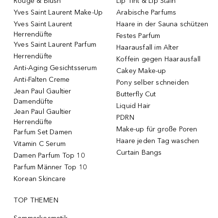
Rouge & Blush
Lip Tint & Lip Stain
Yves Saint Laurent Make-Up
Arabische Parfums
Yves Saint Laurent
Haare in der Sauna schützen
Herrendüfte
Festes Parfum
Yves Saint Laurent Parfum
Haarausfall im Alter
Herrendüfte
Koffein gegen Haarausfall
Anti-Aging Gesichtsserum
Cakey Make-up
Anti-Falten Creme
Pony selber schneiden
Jean Paul Gaultier
Butterfly Cut
Damendüfte
Liquid Hair
Jean Paul Gaultier
PDRN
Herrendüfte
Make-up für große Poren
Parfum Set Damen
Haare jeden Tag waschen
Vitamin C Serum
Curtain Bangs
Damen Parfum Top 10
Parfum Männer Top 10
Korean Skincare
TOP THEMEN