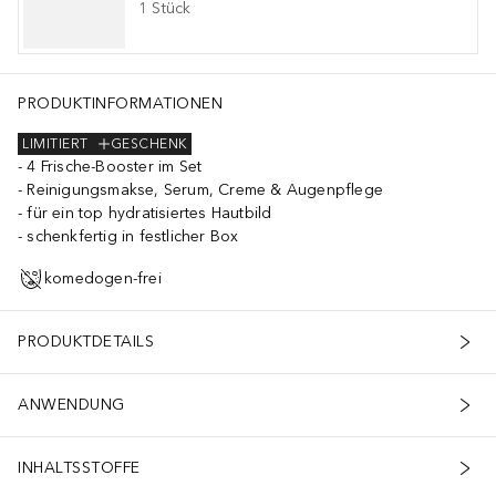
1
Stück
Ether Dimethyl Silane, Methyl Gluceth-20, Glycereth-26, Peg-75, But
PRODUKTINFORMATIONEN
LIMITIERT
GESCHENK
4 Frische-Booster im Set
Reinigungsmakse, Serum, Creme & Augenpflege
für ein top hydratisiertes Hautbild
schenkfertig in festlicher Box
komedogen-frei
PRODUKTDETAILS
ANWENDUNG
INHALTSSTOFFE