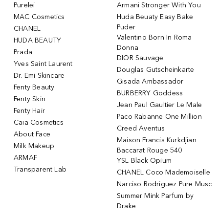
Purelei
Armani Stronger With You
MAC Cosmetics
Huda Beuaty Easy Bake
Puder
CHANEL
Valentino Born In Roma
HUDA BEAUTY
Donna
Prada
DIOR Sauvage
Yves Saint Laurent
Douglas Gutscheinkarte
Dr. Emi Skincare
Gisada Ambassador
Fenty Beauty
BURBERRY Goddess
Fenty Skin
Jean Paul Gaultier Le Male
Fenty Hair
Paco Rabanne One Million
Caia Cosmetics
Creed Aventus
About Face
Maison Francis Kurkdjian
Milk Makeup
Baccarat Rouge 540
ARMAF
YSL Black Opium
Transparent Lab
CHANEL Coco Mademoiselle
Narciso Rodriguez Pure Musc
Summer Mink Parfum by
Drake