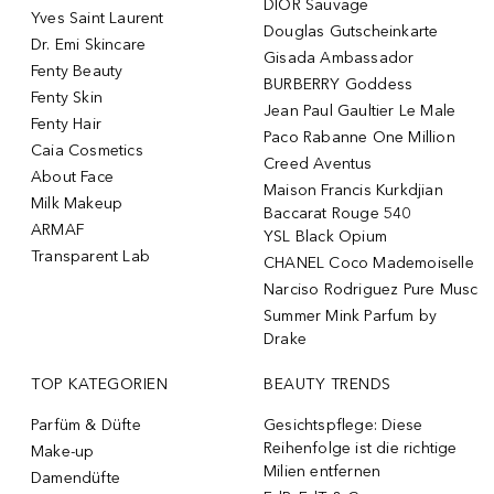
DIOR Sauvage
Yves Saint Laurent
Douglas Gutscheinkarte
Dr. Emi Skincare
Gisada Ambassador
Fenty Beauty
BURBERRY Goddess
Fenty Skin
Jean Paul Gaultier Le Male
Fenty Hair
Paco Rabanne One Million
Caia Cosmetics
Creed Aventus
About Face
Maison Francis Kurkdjian
Milk Makeup
Baccarat Rouge 540
ARMAF
YSL Black Opium
Transparent Lab
CHANEL Coco Mademoiselle
Narciso Rodriguez Pure Musc
Summer Mink Parfum by
Drake
TOP KATEGORIEN
BEAUTY TRENDS
Parfüm & Düfte
Gesichtspflege: Diese
Reihenfolge ist die richtige
Make-up
Milien entfernen
Damendüfte