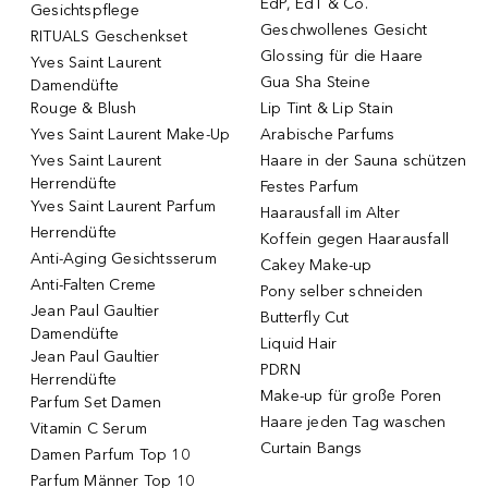
EdP, EdT & Co.
Gesichtspflege
Geschwollenes Gesicht
RITUALS Geschenkset
Glossing für die Haare
Yves Saint Laurent
Gua Sha Steine
Damendüfte
Rouge & Blush
Lip Tint & Lip Stain
Yves Saint Laurent Make-Up
Arabische Parfums
Yves Saint Laurent
Haare in der Sauna schützen
Herrendüfte
Festes Parfum
Yves Saint Laurent Parfum
Haarausfall im Alter
Herrendüfte
Koffein gegen Haarausfall
Anti-Aging Gesichtsserum
Cakey Make-up
Anti-Falten Creme
Pony selber schneiden
Jean Paul Gaultier
Butterfly Cut
Damendüfte
Liquid Hair
Jean Paul Gaultier
PDRN
Herrendüfte
Make-up für große Poren
Parfum Set Damen
Haare jeden Tag waschen
Vitamin C Serum
Curtain Bangs
Damen Parfum Top 10
Parfum Männer Top 10