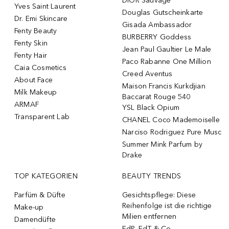
DIOR Sauvage
Yves Saint Laurent
Douglas Gutscheinkarte
Dr. Emi Skincare
Gisada Ambassador
Fenty Beauty
BURBERRY Goddess
Fenty Skin
Jean Paul Gaultier Le Male
Fenty Hair
Paco Rabanne One Million
Caia Cosmetics
Creed Aventus
About Face
Maison Francis Kurkdjian
Milk Makeup
Baccarat Rouge 540
ARMAF
YSL Black Opium
Transparent Lab
CHANEL Coco Mademoiselle
Narciso Rodriguez Pure Musc
Summer Mink Parfum by
Drake
TOP KATEGORIEN
BEAUTY TRENDS
Parfüm & Düfte
Gesichtspflege: Diese
Reihenfolge ist die richtige
Make-up
Milien entfernen
Damendüfte
EdP, EdT & Co.