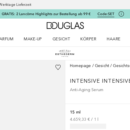
Werktage Lieferzeit
GRATIS: 2 Lancôme Highlights zur Bestellung ab 99 €
Code:
SET
Zur Douglas Startseite
ARFUM
MAKE-UP
GESICHT
KÖRPER
HAARE
ffnen
arfum Menü öffnen
Make-up Menü öffnen
Gesicht Menü öffnen
Körper Menü öffnen
Haare Menü
Homepage
Gesicht
Gesicht
INTENSIVE
INTENSIV
Anti-Aging Serum
15 ml
4.659,33 €
 / 
1
l