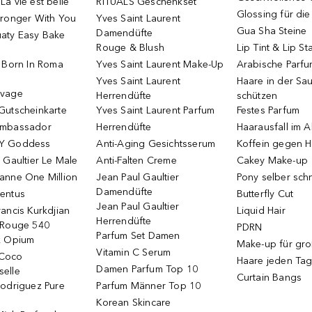
a vie est belle
RITUALS Geschenkset
Glossing für di
tronger With You
Yves Saint Laurent
Gua Sha Steine
Damendüfte
aty Easy Bake
Rouge & Blush
Lip Tint & Lip St
o Born In Roma
Yves Saint Laurent Make-Up
Arabische Parf
Yves Saint Laurent
Haare in der Sa
uvage
Herrendüfte
schützen
Gutscheinkarte
Yves Saint Laurent Parfum
Festes Parfum
Ambassador
Herrendüfte
Haarausfall im A
Y Goddess
Anti-Aging Gesichtsserum
Koffein gegen H
 Gaultier Le Male
Anti-Falten Creme
Cakey Make-up
anne One Million
Jean Paul Gaultier
Pony selber sch
Damendüfte
entus
Butterfly Cut
Jean Paul Gaultier
ancis Kurkdjian
Liquid Hair
Herrendüfte
 Rouge 540
PDRN
Parfum Set Damen
k Opium
Make-up für gr
Vitamin C Serum
Coco
Haare jeden Ta
Damen Parfum Top 10
elle
Curtain Bangs
Rodriguez Pure
Parfum Männer Top 10
Korean Skincare