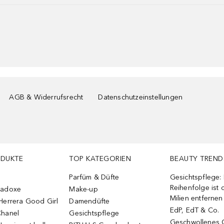
AGB & Widerrufsrecht
Datenschutzeinstellungen
ODUKTE
TOP KATEGORIEN
BEAUTY TREND
Parfüm & Düfte
Gesichtspflege:
Reihenfolge ist d
radoxe
Make-up
Milien entfernen
Herrera Good Girl
Damendüfte
EdP, EdT & Co.
Chanel
Gesichtspflege
Geschwollenes 