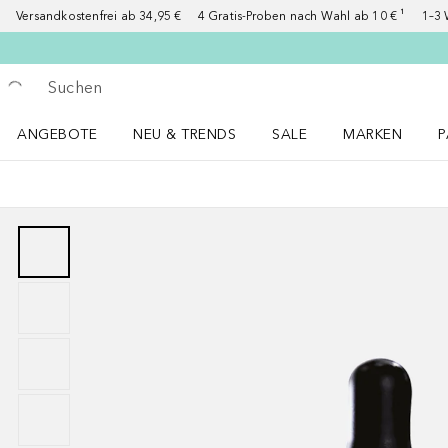
Versandkostenfrei ab 34,95 €
4 Gratis-Proben nach Wahl ab 10 € ¹
1–3 
Gehe zurück
Suche ausführen
ANGEBOTE
NEU & TRENDS
SALE
MARKEN
P
Angebote Menü öffnen
NEU & TRENDS Menü öffnen
MARKEN Menü ö
P