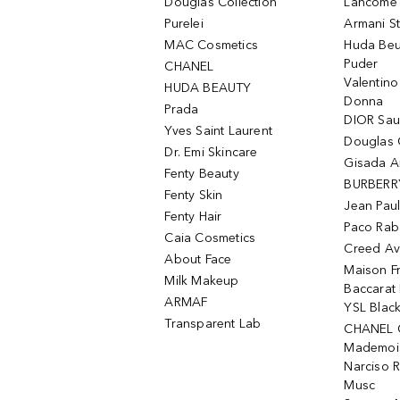
Douglas Collection
Lancôme L
Purelei
Armani S
MAC Cosmetics
Huda Beu
Puder
CHANEL
Valentin
HUDA BEAUTY
Donna
Prada
DIOR Sa
Yves Saint Laurent
Douglas 
Dr. Emi Skincare
Gisada 
Fenty Beauty
BURBERR
Fenty Skin
Jean Paul
Fenty Hair
Paco Rab
Caia Cosmetics
Creed Av
About Face
Maison Fr
Milk Makeup
Baccarat
ARMAF
YSL Blac
Transparent Lab
CHANEL 
Mademois
Narciso 
Musc