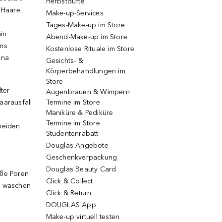
Herbstdüfte
e Haare
Make-up-Services
Tages-Make-up im Store
ain
Abend-Make-up im Store
ums
Kostenlose Rituale im Store
una
Gesichts- &
Körperbehandlungen im
Store
lter
Augenbrauen & Wimpern
aarausfall
Termine im Store
Maniküre & Pediküre
Termine im Store
neiden
Studentenrabatt
Douglas Angebote
Geschenkverpackung
Douglas Beauty Card
oße Poren
Click & Collect
g waschen
Click & Return
DOUGLAS App
Make-up virtuell testen