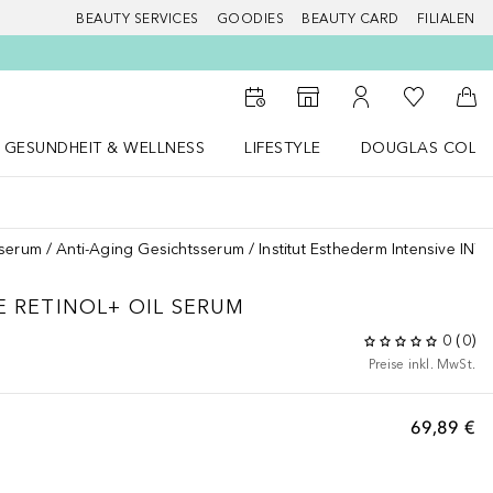
BEAUTY SERVICES
GOODIES
BEAUTY CARD
FILIALEN
Zu Meiner 
Zum Storefinder
Zu Meinem Kunde
Zum
GESUNDHEIT & WELLNESS
LIFESTYLE
DOUGLAS COLL
 öffnen
Gesundheit & Wellness Menü öffnen
LIFESTYLE Menü öffnen
Douglas Collecti
sserum
Anti-Aging Gesichtsserum
Institut Esthederm Intensive I
E RETINOL+ OIL SERUM
0
(
0
)
Preise inkl. MwSt.
69,89 €