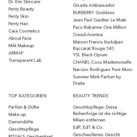
Dr. Emi Skincare
Gisada Ambassador
Fenty Beauty
BURBERRY Goddess
Fenty Skin
Jean Paul Gaultier Le Male
Fenty Hair
Paco Rabanne One Million
Caia Cosmetics
Creed Aventus
About Face
Maison Francis Kurkdjian
Milk Makeup
Baccarat Rouge 540
ARMAF
YSL Black Opium
Transparent Lab
CHANEL Coco Mademoiselle
Narciso Rodriguez Pure Musc
Summer Mink Parfum by
Drake
TOP KATEGORIEN
BEAUTY TRENDS
Parfüm & Düfte
Gesichtspflege: Diese
Reihenfolge ist die richtige
Make-up
Milien entfernen
Damendüfte
EdP, EdT & Co.
Gesichtspflege
Geschwollenes Gesicht
RITUALS Geschenkset