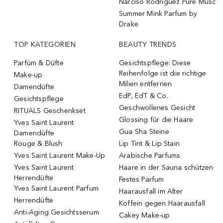
Narciso Rodriguez Pure Musc
Summer Mink Parfum by
Drake
TOP KATEGORIEN
BEAUTY TRENDS
Parfüm & Düfte
Gesichtspflege: Diese
Reihenfolge ist die richtige
Make-up
Milien entfernen
Damendüfte
EdP, EdT & Co.
Gesichtspflege
Geschwollenes Gesicht
RITUALS Geschenkset
Glossing für die Haare
Yves Saint Laurent
Gua Sha Steine
Damendüfte
Rouge & Blush
Lip Tint & Lip Stain
Yves Saint Laurent Make-Up
Arabische Parfums
Yves Saint Laurent
Haare in der Sauna schützen
Herrendüfte
Festes Parfum
Yves Saint Laurent Parfum
Haarausfall im Alter
Herrendüfte
Koffein gegen Haarausfall
Anti-Aging Gesichtsserum
Cakey Make-up