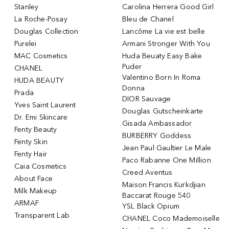
Stanley
Carolina Herrera Good Girl
La Roche-Posay
Bleu de Chanel
Douglas Collection
Lancôme La vie est belle
Purelei
Armani Stronger With You
MAC Cosmetics
Huda Beuaty Easy Bake
Puder
CHANEL
Valentino Born In Roma
HUDA BEAUTY
Donna
Prada
DIOR Sauvage
Yves Saint Laurent
Douglas Gutscheinkarte
Dr. Emi Skincare
Gisada Ambassador
Fenty Beauty
BURBERRY Goddess
Fenty Skin
Jean Paul Gaultier Le Male
Fenty Hair
Paco Rabanne One Million
Caia Cosmetics
Creed Aventus
About Face
Maison Francis Kurkdjian
Milk Makeup
Baccarat Rouge 540
ARMAF
YSL Black Opium
Transparent Lab
CHANEL Coco Mademoiselle