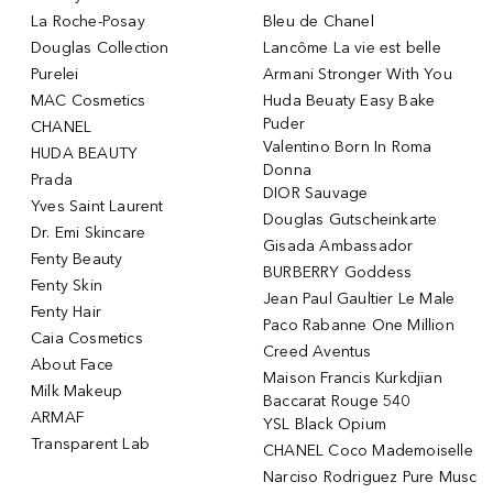
La Roche-Posay
Bleu de Chanel
Douglas Collection
Lancôme La vie est belle
Purelei
Armani Stronger With You
MAC Cosmetics
Huda Beuaty Easy Bake
Puder
CHANEL
Valentino Born In Roma
HUDA BEAUTY
Donna
Prada
DIOR Sauvage
Yves Saint Laurent
Douglas Gutscheinkarte
Dr. Emi Skincare
Gisada Ambassador
Fenty Beauty
BURBERRY Goddess
Fenty Skin
Jean Paul Gaultier Le Male
Fenty Hair
Paco Rabanne One Million
Caia Cosmetics
Creed Aventus
About Face
Maison Francis Kurkdjian
Milk Makeup
Baccarat Rouge 540
ARMAF
YSL Black Opium
Transparent Lab
CHANEL Coco Mademoiselle
Narciso Rodriguez Pure Musc