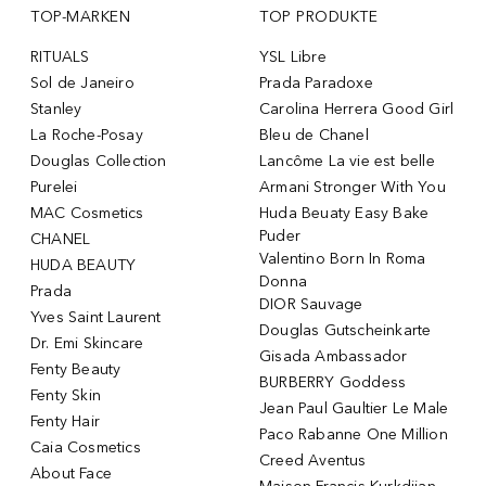
TOP-MARKEN
TOP PRODUKTE
RITUALS
YSL Libre
Sol de Janeiro
Prada Paradoxe
Stanley
Carolina Herrera Good Girl
La Roche-Posay
Bleu de Chanel
Douglas Collection
Lancôme La vie est belle
Purelei
Armani Stronger With You
MAC Cosmetics
Huda Beuaty Easy Bake
Puder
CHANEL
Valentino Born In Roma
HUDA BEAUTY
Donna
Prada
DIOR Sauvage
Yves Saint Laurent
Douglas Gutscheinkarte
Dr. Emi Skincare
Gisada Ambassador
Fenty Beauty
BURBERRY Goddess
Fenty Skin
Jean Paul Gaultier Le Male
Fenty Hair
Paco Rabanne One Million
Caia Cosmetics
Creed Aventus
About Face