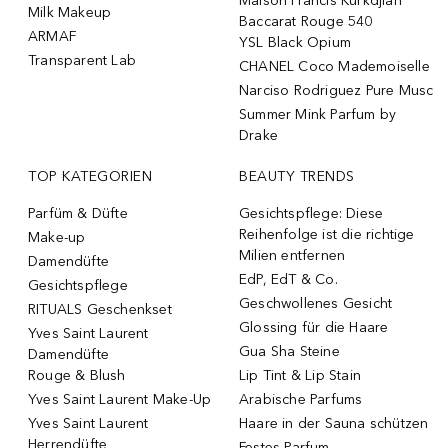
Maison Francis Kurkdjian
Milk Makeup
Baccarat Rouge 540
ARMAF
YSL Black Opium
Transparent Lab
CHANEL Coco Mademoiselle
Narciso Rodriguez Pure Musc
Summer Mink Parfum by
Drake
TOP KATEGORIEN
BEAUTY TRENDS
Parfüm & Düfte
Gesichtspflege: Diese
Reihenfolge ist die richtige
Make-up
Milien entfernen
Damendüfte
EdP, EdT & Co.
Gesichtspflege
Geschwollenes Gesicht
RITUALS Geschenkset
Glossing für die Haare
Yves Saint Laurent
Gua Sha Steine
Damendüfte
Rouge & Blush
Lip Tint & Lip Stain
Yves Saint Laurent Make-Up
Arabische Parfums
Yves Saint Laurent
Haare in der Sauna schützen
Herrendüfte
Festes Parfum