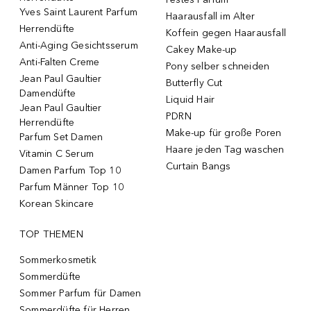
Yves Saint Laurent Parfum
Haarausfall im Alter
Herrendüfte
Koffein gegen Haarausfall
Anti-Aging Gesichtsserum
Cakey Make-up
Anti-Falten Creme
Pony selber schneiden
Jean Paul Gaultier
Butterfly Cut
Damendüfte
Liquid Hair
Jean Paul Gaultier
PDRN
Herrendüfte
Make-up für große Poren
Parfum Set Damen
Haare jeden Tag waschen
Vitamin C Serum
Curtain Bangs
Damen Parfum Top 10
Parfum Männer Top 10
Korean Skincare
TOP THEMEN
Sommerkosmetik
Sommerdüfte
Sommer Parfum für Damen
Sommerdüfte für Herren