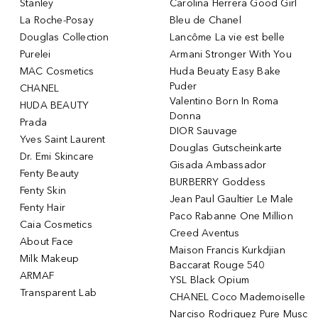
Stanley
Carolina Herrera Good Girl
La Roche-Posay
Bleu de Chanel
Douglas Collection
Lancôme La vie est belle
Purelei
Armani Stronger With You
MAC Cosmetics
Huda Beuaty Easy Bake
Puder
CHANEL
Valentino Born In Roma
HUDA BEAUTY
Donna
Prada
DIOR Sauvage
Yves Saint Laurent
Douglas Gutscheinkarte
Dr. Emi Skincare
Gisada Ambassador
Fenty Beauty
BURBERRY Goddess
Fenty Skin
Jean Paul Gaultier Le Male
Fenty Hair
Paco Rabanne One Million
Caia Cosmetics
Creed Aventus
About Face
Maison Francis Kurkdjian
Milk Makeup
Baccarat Rouge 540
ARMAF
YSL Black Opium
Transparent Lab
CHANEL Coco Mademoiselle
Narciso Rodriguez Pure Musc