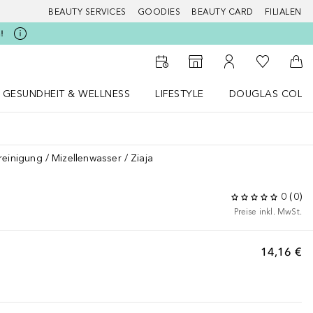
BEAUTY SERVICES
GOODIES
BEAUTY CARD
FILIALEN
!
Zu Meiner 
Zum Storefinder
Zu Meinem Kunde
Zum
GESUNDHEIT & WELLNESS
LIFESTYLE
DOUGLAS COLL
 öffnen
Gesundheit & Wellness Menü öffnen
LIFESTYLE Menü öffnen
Douglas Collecti
reinigung
Mizellenwasser
Ziaja
0
(
0
)
Preise inkl. MwSt.
14,16 €