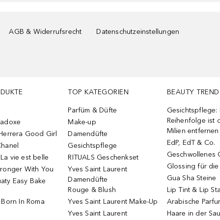
AGB & Widerrufsrecht
Datenschutzeinstellungen
ODUKTE
TOP KATEGORIEN
BEAUTY TREND
Parfüm & Düfte
Gesichtspflege:
Reihenfolge ist d
radoxe
Make-up
Milien entfernen
Herrera Good Girl
Damendüfte
EdP, EdT & Co.
Chanel
Gesichtspflege
Geschwollenes 
a vie est belle
RITUALS Geschenkset
Glossing für di
tronger With You
Yves Saint Laurent
Gua Sha Steine
Damendüfte
aty Easy Bake
Rouge & Blush
Lip Tint & Lip St
o Born In Roma
Yves Saint Laurent Make-Up
Arabische Parf
Yves Saint Laurent
Haare in der Sa