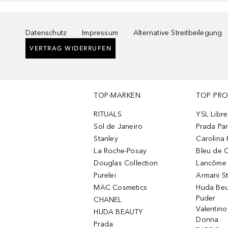
Datenschutz
Impressum
Alternative Streitbeilegung
VERTRAG WIDERRUFEN
TOP-MARKEN
TOP PR
RITUALS
YSL Libre
Sol de Janeiro
Prada Pa
Stanley
Carolina 
La Roche-Posay
Bleu de 
Douglas Collection
Lancôme L
Purelei
Armani S
MAC Cosmetics
Huda Beu
Puder
CHANEL
Valentin
HUDA BEAUTY
Donna
Prada