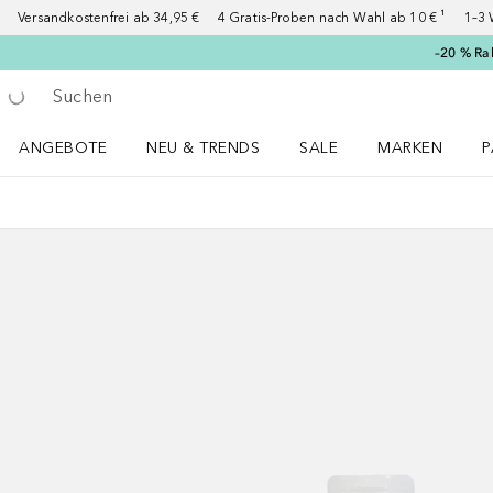
Versandkostenfrei ab 34,95 €
4 Gratis-Proben nach Wahl ab 10 € ¹
1–3 
–20 % Ra
Gehe zurück
Suche ausführen
ANGEBOTE
NEU & TRENDS
SALE
MARKEN
P
Angebote Menü öffnen
NEU & TRENDS Menü öffnen
MARKEN Menü ö
P