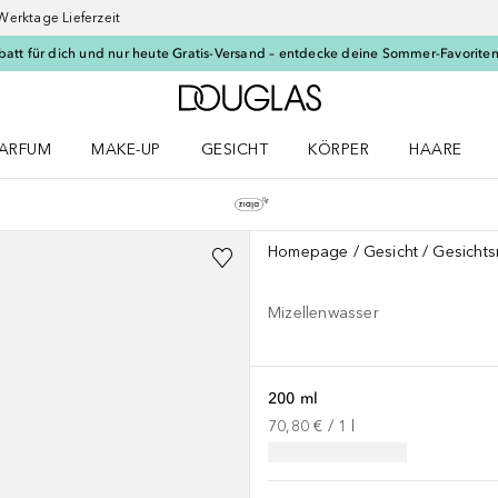
Werktage Lieferzeit
batt für dich und nur heute Gratis-Versand – entdecke deine Sommer-Favoriten
Zur Douglas Startseite
ARFUM
MAKE-UP
GESICHT
KÖRPER
HAARE
ffnen
arfum Menü öffnen
Make-up Menü öffnen
Gesicht Menü öffnen
Körper Menü öffnen
Haare Menü
Homepage
Gesicht
Gesichts
Mizellenwasser
200 ml
70,80 €
 / 
1
l