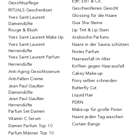
EdP, EdT & Co.
Gesichtspflege
Geschwollenes Gesicht
RITUALS Geschenkset
Glossing für die Haare
Yves Saint Laurent
Gua Sha Steine
Damendüfte
Rouge & Blush
Lip Tint & Lip Stain
Yves Saint Laurent Make-Up
Arabische Parfums
Yves Saint Laurent
Haare in der Sauna schützen
Herrendüfte
Festes Parfum
Yves Saint Laurent Parfum
Haarausfall im Alter
Herrendüfte
Koffein gegen Haarausfall
Anti-Aging Gesichtsserum
Cakey Make-up
Anti-Falten Creme
Pony selber schneiden
Jean Paul Gaultier
Butterfly Cut
Damendüfte
Liquid Hair
Jean Paul Gaultier
PDRN
Herrendüfte
Make-up für große Poren
Parfum Set Damen
Haare jeden Tag waschen
Vitamin C Serum
Curtain Bangs
Damen Parfum Top 10
Parfum Männer Top 10