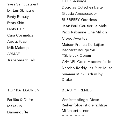
DIOR Sauvage
Yves Saint Laurent
Douglas Gutscheinkarte
Dr. Emi Skincare
Gisada Ambassador
Fenty Beauty
BURBERRY Goddess
Fenty Skin
Jean Paul Gaultier Le Male
Fenty Hair
Paco Rabanne One Million
Caia Cosmetics
Creed Aventus
About Face
Maison Francis Kurkdjian
Milk Makeup
Baccarat Rouge 540
ARMAF
YSL Black Opium
Transparent Lab
CHANEL Coco Mademoiselle
Narciso Rodriguez Pure Musc
Summer Mink Parfum by
Drake
TOP KATEGORIEN
BEAUTY TRENDS
Parfüm & Düfte
Gesichtspflege: Diese
Reihenfolge ist die richtige
Make-up
Milien entfernen
Damendüfte