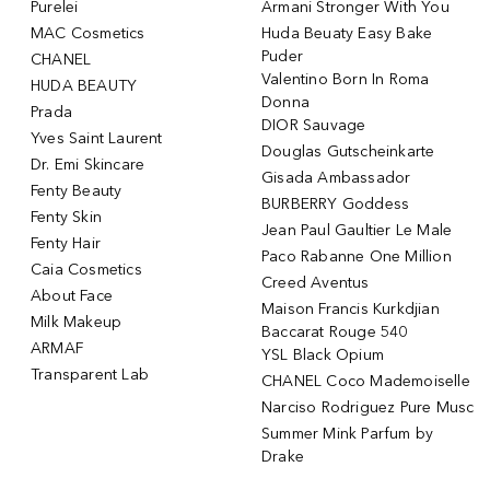
Purelei
Armani Stronger With You
MAC Cosmetics
Huda Beuaty Easy Bake
Puder
CHANEL
Valentino Born In Roma
HUDA BEAUTY
Donna
Prada
DIOR Sauvage
Yves Saint Laurent
Douglas Gutscheinkarte
Dr. Emi Skincare
Gisada Ambassador
Fenty Beauty
BURBERRY Goddess
Fenty Skin
Jean Paul Gaultier Le Male
Fenty Hair
Paco Rabanne One Million
Caia Cosmetics
Creed Aventus
About Face
Maison Francis Kurkdjian
Milk Makeup
Baccarat Rouge 540
ARMAF
YSL Black Opium
Transparent Lab
CHANEL Coco Mademoiselle
Narciso Rodriguez Pure Musc
Summer Mink Parfum by
Drake