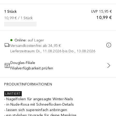
1 Stück
UVP
15,95 €
10,99 €
10,99 €
 / 
1
Stück
Online
:
auf Lager
Versandkostenfrei ab
34,95 €
Lieferzeitraum: Di., 11.08.2026 bis Do., 13.08.2026
Douglas-Filiale
Filialverfügbarkeit prüfen
IN DEN WARENKORB
PRODUKTINFORMATIONEN
LIMITIERT
Nagelfolien für angesagte Winter-Nails
in Nude-Rosa mit Schneeflocken-Details
lassen sich supereinfach anbringen
ein stylishes Upgrade für deine Maniküre