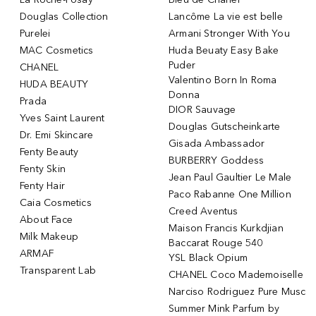
Douglas Collection
Lancôme La vie est belle
Purelei
Armani Stronger With You
MAC Cosmetics
Huda Beuaty Easy Bake
Puder
CHANEL
Valentino Born In Roma
HUDA BEAUTY
Donna
Prada
DIOR Sauvage
Yves Saint Laurent
Douglas Gutscheinkarte
Dr. Emi Skincare
Gisada Ambassador
Fenty Beauty
BURBERRY Goddess
Fenty Skin
Jean Paul Gaultier Le Male
Fenty Hair
Paco Rabanne One Million
Caia Cosmetics
Creed Aventus
About Face
Maison Francis Kurkdjian
Milk Makeup
Baccarat Rouge 540
ARMAF
YSL Black Opium
Transparent Lab
CHANEL Coco Mademoiselle
Narciso Rodriguez Pure Musc
Summer Mink Parfum by