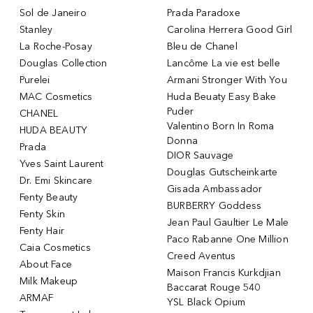
Sol de Janeiro
Prada Paradoxe
Stanley
Carolina Herrera Good Girl
La Roche-Posay
Bleu de Chanel
Douglas Collection
Lancôme La vie est belle
Purelei
Armani Stronger With You
MAC Cosmetics
Huda Beuaty Easy Bake
Puder
CHANEL
Valentino Born In Roma
HUDA BEAUTY
Donna
Prada
DIOR Sauvage
Yves Saint Laurent
Douglas Gutscheinkarte
Dr. Emi Skincare
Gisada Ambassador
Fenty Beauty
BURBERRY Goddess
Fenty Skin
Jean Paul Gaultier Le Male
Fenty Hair
Paco Rabanne One Million
Caia Cosmetics
Creed Aventus
About Face
Maison Francis Kurkdjian
Milk Makeup
Baccarat Rouge 540
ARMAF
YSL Black Opium