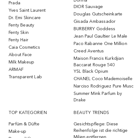
Donna
Prada
DIOR Sauvage
Yves Saint Laurent
Douglas Gutscheinkarte
Dr. Emi Skincare
Gisada Ambassador
Fenty Beauty
BURBERRY Goddess
Fenty Skin
Jean Paul Gaultier Le Male
Fenty Hair
Paco Rabanne One Million
Caia Cosmetics
Creed Aventus
About Face
Maison Francis Kurkdjian
Milk Makeup
Baccarat Rouge 540
ARMAF
YSL Black Opium
Transparent Lab
CHANEL Coco Mademoiselle
Narciso Rodriguez Pure Musc
Summer Mink Parfum by
Drake
TOP KATEGORIEN
BEAUTY TRENDS
Parfüm & Düfte
Gesichtspflege: Diese
Reihenfolge ist die richtige
Make-up
Milien entfernen