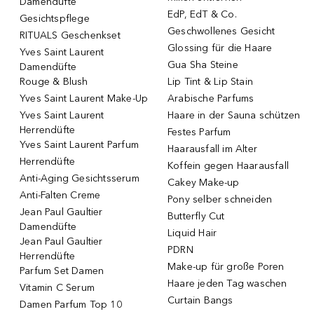
Damendüfte
EdP, EdT & Co.
Gesichtspflege
Geschwollenes Gesicht
RITUALS Geschenkset
Glossing für die Haare
Yves Saint Laurent
Gua Sha Steine
Damendüfte
Rouge & Blush
Lip Tint & Lip Stain
Yves Saint Laurent Make-Up
Arabische Parfums
Yves Saint Laurent
Haare in der Sauna schützen
Herrendüfte
Festes Parfum
Yves Saint Laurent Parfum
Haarausfall im Alter
Herrendüfte
Koffein gegen Haarausfall
Anti-Aging Gesichtsserum
Cakey Make-up
Anti-Falten Creme
Pony selber schneiden
Jean Paul Gaultier
Butterfly Cut
Damendüfte
Liquid Hair
Jean Paul Gaultier
PDRN
Herrendüfte
Make-up für große Poren
Parfum Set Damen
Haare jeden Tag waschen
Vitamin C Serum
Curtain Bangs
Damen Parfum Top 10