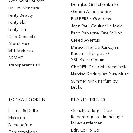
Yves Saint Laurent
Douglas Gutscheinkarte
Dr. Emi Skincare
Gisada Ambassador
Fenty Beauty
BURBERRY Goddess
Fenty Skin
Jean Paul Gaultier Le Male
Fenty Hair
Paco Rabanne One Million
Caia Cosmetics
Creed Aventus
About Face
Maison Francis Kurkdjian
Milk Makeup
Baccarat Rouge 540
ARMAF
YSL Black Opium
Transparent Lab
CHANEL Coco Mademoiselle
Narciso Rodriguez Pure Musc
Summer Mink Parfum by
Drake
TOP KATEGORIEN
BEAUTY TRENDS
Parfüm & Düfte
Gesichtspflege: Diese
Reihenfolge ist die richtige
Make-up
Milien entfernen
Damendüfte
EdP, EdT & Co.
Gesichtspflege