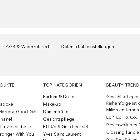
AGB & Widerrufsrecht
Datenschutzeinstellungen
ODUKTE
TOP KATEGORIEN
BEAUTY TREND
Parfüm & Düfte
Gesichtspflege:
Reihenfolge ist d
radoxe
Make-up
Milien entfernen
Herrera Good Girl
Damendüfte
EdP, EdT & Co.
Chanel
Gesichtspflege
Geschwollenes 
a vie est belle
RITUALS Geschenkset
Glossing für di
tronger With You
Yves Saint Laurent
Gua Sha Steine