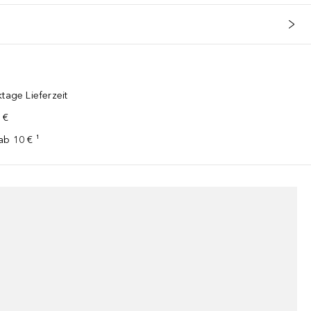
tage Lieferzeit
 €
ab 10 € ¹