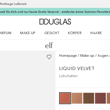
Werktage Lieferzeit
batt für dich und nur heute Gratis-Versand – entdecke deine Sommer-Favoriten
Zur Douglas Startseite
ARFUM
MAKE-UP
GESICHT
KÖRPER
HAARE
ffnen
arfum Menü öffnen
Make-up Menü öffnen
Gesicht Menü öffnen
Körper Menü öffnen
Haare Menü
Homepage
Make-up
Augen
LIQUID VELVET
Lidschatten