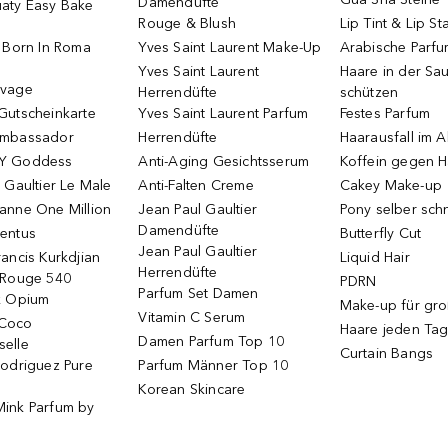
Damendüfte
aty Easy Bake
Rouge & Blush
Lip Tint & Lip St
o Born In Roma
Yves Saint Laurent Make-Up
Arabische Parf
Yves Saint Laurent
Haare in der Sa
uvage
Herrendüfte
schützen
Gutscheinkarte
Yves Saint Laurent Parfum
Festes Parfum
Ambassador
Herrendüfte
Haarausfall im A
Y Goddess
Anti-Aging Gesichtsserum
Koffein gegen H
 Gaultier Le Male
Anti-Falten Creme
Cakey Make-up
anne One Million
Jean Paul Gaultier
Pony selber sch
Damendüfte
entus
Butterfly Cut
Jean Paul Gaultier
ancis Kurkdjian
Liquid Hair
Herrendüfte
 Rouge 540
PDRN
Parfum Set Damen
k Opium
Make-up für gr
Vitamin C Serum
Coco
Haare jeden Ta
Damen Parfum Top 10
elle
Curtain Bangs
Rodriguez Pure
Parfum Männer Top 10
Korean Skincare
ink Parfum by