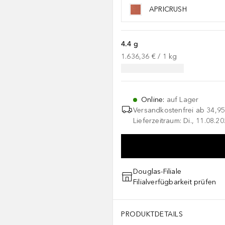
APRICRUSH
4.4 g
1.636,36 €
 / 
1
kg
Online
:
auf Lager
Versandkostenfrei ab
34,95
Lieferzeitraum: Di., 11.08.2
Douglas-Filiale
Filialverfügbarkeit prüfen
PRODUKTDETAILS