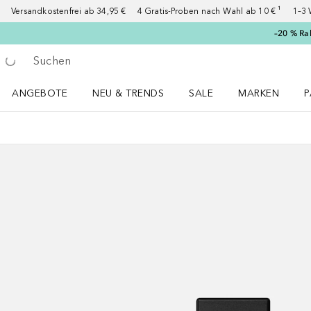
Versandkostenfrei ab 34,95 €
4 Gratis-Proben nach Wahl ab 10 € ¹
1–3 
–20 % Ra
Gehe zurück
Suche ausführen
ANGEBOTE
NEU & TRENDS
SALE
MARKEN
P
Angebote Menü öffnen
NEU & TRENDS Menü öffnen
MARKEN Menü ö
P