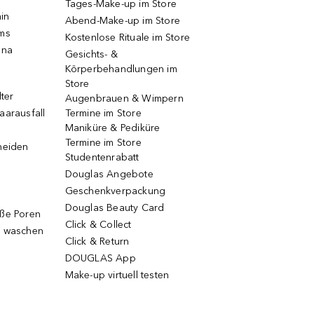
Tages-Make-up im Store
ain
Abend-Make-up im Store
ums
Kostenlose Rituale im Store
una
Gesichts- &
Körperbehandlungen im
Store
lter
Augenbrauen & Wimpern
aarausfall
Termine im Store
Maniküre & Pediküre
Termine im Store
neiden
Studentenrabatt
Douglas Angebote
Geschenkverpackung
Douglas Beauty Card
oße Poren
Click & Collect
g waschen
Click & Return
DOUGLAS App
Make-up virtuell testen