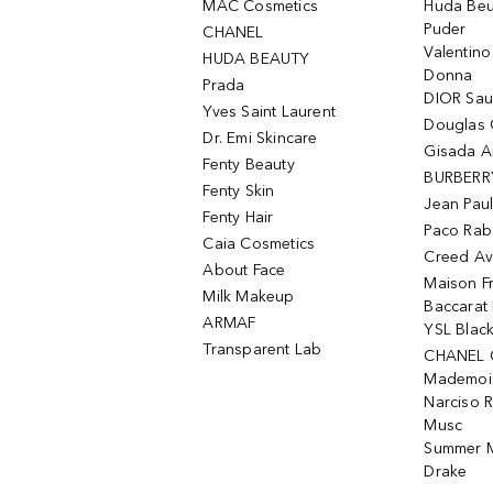
MAC Cosmetics
Huda Beu
Puder
CHANEL
Valentin
HUDA BEAUTY
Donna
Prada
DIOR Sa
Yves Saint Laurent
Douglas 
Dr. Emi Skincare
Gisada 
Fenty Beauty
BURBERR
Fenty Skin
Jean Paul
Fenty Hair
Paco Rab
Caia Cosmetics
Creed Av
About Face
Maison Fr
Milk Makeup
Baccarat
ARMAF
YSL Blac
Transparent Lab
CHANEL 
Mademois
Narciso 
Musc
Summer M
Drake