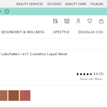
BEAUTY SERVICES
GOODIES
BEAUTY CARD
FILIALEN
!
Zu Meiner 
Zum Storefinder
Zu Meinem Kunde
Zum
GESUNDHEIT & WELLNESS
LIFESTYLE
DOUGLAS COLL
 öffnen
Gesundheit & Wellness Menü öffnen
LIFESTYLE Menü öffnen
Douglas Collecti
Lidschatten
e.l.f. Cosmetics Liquid Velvet
4.6
(
5
)
Preise inkl. MwSt.