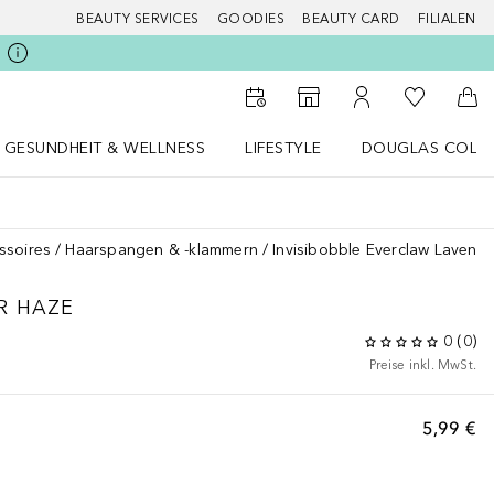
BEAUTY SERVICES
GOODIES
BEAUTY CARD
FILIALEN
Zu Meiner 
Zum Storefinder
Zu Meinem Kunde
Zum
GESUNDHEIT & WELLNESS
LIFESTYLE
DOUGLAS COLL
 öffnen
Gesundheit & Wellness Menü öffnen
LIFESTYLE Menü öffnen
Douglas Collecti
ssoires
Haarspangen & -klammern
Invisibobble Everclaw Lavend
R HAZE
0
(
0
)
Preise inkl. MwSt.
5,99 €