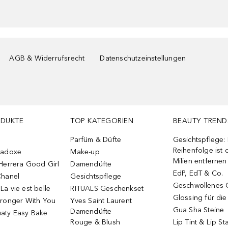
AGB & Widerrufsrecht
Datenschutzeinstellungen
ODUKTE
TOP KATEGORIEN
BEAUTY TREND
Parfüm & Düfte
Gesichtspflege:
Reihenfolge ist d
radoxe
Make-up
Milien entfernen
Herrera Good Girl
Damendüfte
EdP, EdT & Co.
Chanel
Gesichtspflege
Geschwollenes 
a vie est belle
RITUALS Geschenkset
Glossing für di
tronger With You
Yves Saint Laurent
Gua Sha Steine
Damendüfte
aty Easy Bake
Rouge & Blush
Lip Tint & Lip St