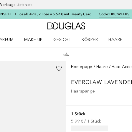
Werktage Lieferzeit
SPIEL: 1 Los ab 49 €, 2 Lose ab 69 € mit Beauty Card
Code:
DBCWEEKS
Zur Douglas Startseite
ARFUM
MAKE-UP
GESICHT
KÖRPER
HAARE
ffnen
arfum Menü öffnen
Make-up Menü öffnen
Gesicht Menü öffnen
Körper Menü öffnen
Haare Menü
Homepage
Haare
Haar-Acce
EVERCLAW
LAVENDE
Haarspange
1 Stück
5,99 €
 / 
1
Stück