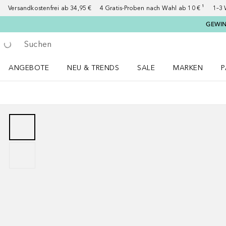
Versandkostenfrei ab 34,95 €
4 Gratis-Proben nach Wahl ab 10 € ¹
1–3 
GEWINN
Gehe zurück
Suche ausführen
ANGEBOTE
NEU & TRENDS
SALE
MARKEN
P
Angebote Menü öffnen
NEU & TRENDS Menü öffnen
MARKEN Menü ö
P