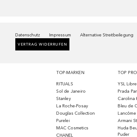
Datenschutz
Impressum
Alternative Streitbeilegung
VERTRAG WIDERRUFEN
TOP-MARKEN
TOP PR
RITUALS
YSL Libre
Sol de Janeiro
Prada Pa
Stanley
Carolina 
La Roche-Posay
Bleu de 
Douglas Collection
Lancôme L
Purelei
Armani S
MAC Cosmetics
Huda Beu
Puder
CHANEL