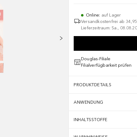
Online
:
auf Lager
Versandkostenfrei ab
34,95
Lieferzeitraum: Sa., 08.08.2
Douglas-Filiale
Filialverfügbarkeit prüfen
PRODUKTDETAILS
ANWENDUNG
INHALTSSTOFFE