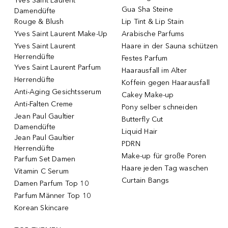
Yves Saint Laurent
Gua Sha Steine
Damendüfte
Rouge & Blush
Lip Tint & Lip Stain
Yves Saint Laurent Make-Up
Arabische Parfums
Yves Saint Laurent
Haare in der Sauna schützen
Herrendüfte
Festes Parfum
Yves Saint Laurent Parfum
Haarausfall im Alter
Herrendüfte
Koffein gegen Haarausfall
Anti-Aging Gesichtsserum
Cakey Make-up
Anti-Falten Creme
Pony selber schneiden
Jean Paul Gaultier
Butterfly Cut
Damendüfte
Liquid Hair
Jean Paul Gaultier
PDRN
Herrendüfte
Make-up für große Poren
Parfum Set Damen
Haare jeden Tag waschen
Vitamin C Serum
Curtain Bangs
Damen Parfum Top 10
Parfum Männer Top 10
Korean Skincare