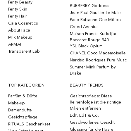
Fenty Beauty
BURBERRY Goddess
Fenty Skin
Jean Paul Gaultier Le Male
Fenty Hair
Paco Rabanne One Million
Caia Cosmetics
Creed Aventus
About Face
Maison Francis Kurkdjian
Milk Makeup
Baccarat Rouge 540
ARMAF
YSL Black Opium
Transparent Lab
CHANEL Coco Mademoiselle
Narciso Rodriguez Pure Musc
Summer Mink Parfum by
Drake
TOP KATEGORIEN
BEAUTY TRENDS
Parfüm & Düfte
Gesichtspflege: Diese
Reihenfolge ist die richtige
Make-up
Milien entfernen
Damendüfte
EdP, EdT & Co.
Gesichtspflege
Geschwollenes Gesicht
RITUALS Geschenkset
Glossing für die Haare