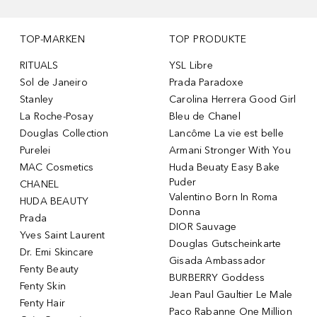
TOP-MARKEN
TOP PRODUKTE
RITUALS
YSL Libre
Sol de Janeiro
Prada Paradoxe
Stanley
Carolina Herrera Good Girl
La Roche-Posay
Bleu de Chanel
Douglas Collection
Lancôme La vie est belle
Purelei
Armani Stronger With You
MAC Cosmetics
Huda Beuaty Easy Bake
Puder
CHANEL
Valentino Born In Roma
HUDA BEAUTY
Donna
Prada
DIOR Sauvage
Yves Saint Laurent
Douglas Gutscheinkarte
Dr. Emi Skincare
Gisada Ambassador
Fenty Beauty
BURBERRY Goddess
Fenty Skin
Jean Paul Gaultier Le Male
Fenty Hair
Paco Rabanne One Million