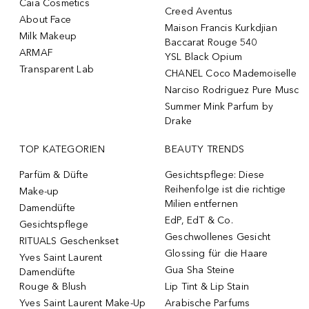
Caia Cosmetics
Creed Aventus
About Face
Maison Francis Kurkdjian
Milk Makeup
Baccarat Rouge 540
ARMAF
YSL Black Opium
Transparent Lab
CHANEL Coco Mademoiselle
Narciso Rodriguez Pure Musc
Summer Mink Parfum by
Drake
TOP KATEGORIEN
BEAUTY TRENDS
Parfüm & Düfte
Gesichtspflege: Diese
Reihenfolge ist die richtige
Make-up
Milien entfernen
Damendüfte
EdP, EdT & Co.
Gesichtspflege
Geschwollenes Gesicht
RITUALS Geschenkset
Glossing für die Haare
Yves Saint Laurent
Gua Sha Steine
Damendüfte
Rouge & Blush
Lip Tint & Lip Stain
Yves Saint Laurent Make-Up
Arabische Parfums