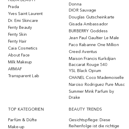
Donna
Prada
DIOR Sauvage
Yves Saint Laurent
Douglas Gutscheinkarte
Dr. Emi Skincare
Gisada Ambassador
Fenty Beauty
BURBERRY Goddess
Fenty Skin
Jean Paul Gaultier Le Male
Fenty Hair
Paco Rabanne One Million
Caia Cosmetics
Creed Aventus
About Face
Maison Francis Kurkdjian
Milk Makeup
Baccarat Rouge 540
ARMAF
YSL Black Opium
Transparent Lab
CHANEL Coco Mademoiselle
Narciso Rodriguez Pure Musc
Summer Mink Parfum by
Drake
TOP KATEGORIEN
BEAUTY TRENDS
Parfüm & Düfte
Gesichtspflege: Diese
Reihenfolge ist die richtige
Make-up