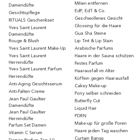
Milien entfernen
Damendüfte
EdP, EdT & Co.
Gesichtspflege
Geschwollenes Gesicht
RITUALS Geschenkset
Glossing für die Haare
Yves Saint Laurent
Gua Sha Steine
Damendüfte
Rouge & Blush
Lip Tint & Lip Stain
Yves Saint Laurent Make-Up
Arabische Parfums
Yves Saint Laurent
Haare in der Sauna schützen
Herrendüfte
Festes Parfum
Yves Saint Laurent Parfum
Haarausfall im Alter
Herrendüfte
Koffein gegen Haarausfall
Anti-Aging Gesichtsserum
Cakey Make-up
Anti-Falten Creme
Pony selber schneiden
Jean Paul Gaultier
Butterfly Cut
Damendüfte
Liquid Hair
Jean Paul Gaultier
PDRN
Herrendüfte
Make-up für große Poren
Parfum Set Damen
Haare jeden Tag waschen
Vitamin C Serum
Curtain Bangs