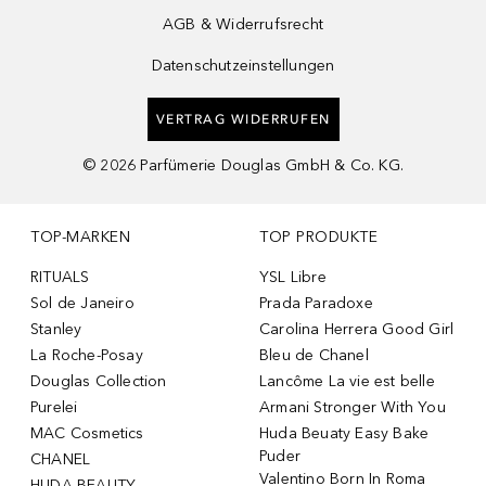
AGB & Widerrufsrecht
Datenschutzeinstellungen
VERTRAG WIDERRUFEN
©
2026
Parfümerie Douglas GmbH & Co. KG.
TOP-MARKEN
TOP PRODUKTE
RITUALS
YSL Libre
Sol de Janeiro
Prada Paradoxe
Stanley
Carolina Herrera Good Girl
La Roche-Posay
Bleu de Chanel
Douglas Collection
Lancôme La vie est belle
Purelei
Armani Stronger With You
MAC Cosmetics
Huda Beuaty Easy Bake
Puder
CHANEL
Valentino Born In Roma
HUDA BEAUTY