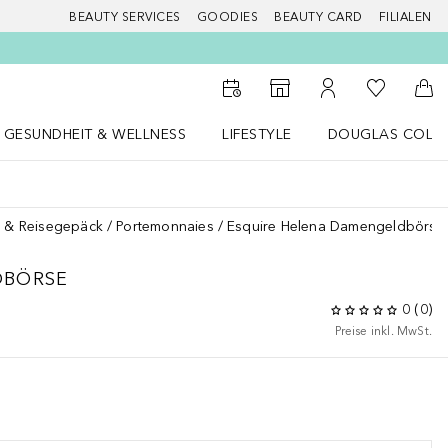
BEAUTY SERVICES
GOODIES
BEAUTY CARD
FILIALEN
Zu Meiner 
Zum Storefinder
Zu Meinem Kunde
Zum
GESUNDHEIT & WELLNESS
LIFESTYLE
DOUGLAS COLL
 öffnen
Gesundheit & Wellness Menü öffnen
LIFESTYLE Menü öffnen
Douglas Collecti
 & Reisegepäck
Portemonnaies
Esquire Helena Damengeldbörse
DBÖRSE
0
(
0
)
Preise inkl. MwSt.