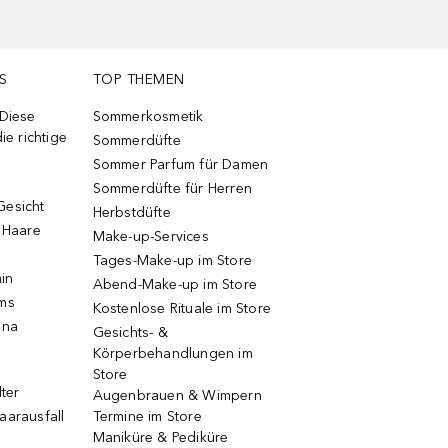
S
TOP THEMEN
 Diese
Sommerkosmetik
ie richtige
Sommerdüfte
Sommer Parfum für Damen
Sommerdüfte für Herren
Gesicht
Herbstdüfte
e Haare
Make-up-Services
Tages-Make-up im Store
ain
Abend-Make-up im Store
ums
Kostenlose Rituale im Store
una
Gesichts- &
Körperbehandlungen im
Store
lter
Augenbrauen & Wimpern
aarausfall
Termine im Store
Maniküre & Pediküre