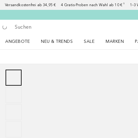
Versandkostenfrei ab 34,95 €
4 Gratis-Proben nach Wahl ab 10 € ¹
1–3 
Gehe zurück
Suche ausführen
ANGEBOTE
NEU & TRENDS
SALE
MARKEN
P
Angebote Menü öffnen
NEU & TRENDS Menü öffnen
MARKEN Menü ö
P