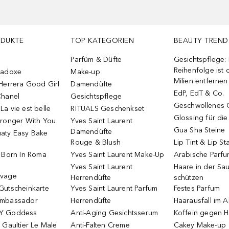
ODUKTE
TOP KATEGORIEN
BEAUTY TREND
Parfüm & Düfte
Gesichtspflege:
Reihenfolge ist d
radoxe
Make-up
Milien entfernen
Herrera Good Girl
Damendüfte
EdP, EdT & Co.
Chanel
Gesichtspflege
Geschwollenes 
a vie est belle
RITUALS Geschenkset
Glossing für di
tronger With You
Yves Saint Laurent
Gua Sha Steine
Damendüfte
aty Easy Bake
Rouge & Blush
Lip Tint & Lip St
o Born In Roma
Yves Saint Laurent Make-Up
Arabische Parf
Yves Saint Laurent
Haare in der Sa
uvage
Herrendüfte
schützen
Gutscheinkarte
Yves Saint Laurent Parfum
Festes Parfum
Ambassador
Herrendüfte
Haarausfall im A
Y Goddess
Anti-Aging Gesichtsserum
Koffein gegen H
 Gaultier Le Male
Anti-Falten Creme
Cakey Make-up