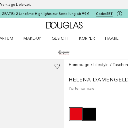
Werktage Lieferzeit
GRATIS: 2 Lancôme Highlights zur Bestellung ab 99 €
Code:
SET
Zur Douglas Startseite
ARFUM
MAKE-UP
GESICHT
KÖRPER
HAARE
ffnen
arfum Menü öffnen
Make-up Menü öffnen
Gesicht Menü öffnen
Körper Menü öffnen
Haare Menü
Homepage
Lifestyle
Taschen
HELENA DAMENGEL
Portemonnaie