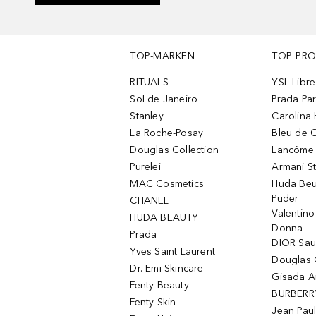
TOP-MARKEN
TOP PR
RITUALS
YSL Libre
Sol de Janeiro
Prada Pa
Stanley
Carolina 
La Roche-Posay
Bleu de 
Douglas Collection
Lancôme L
Purelei
Armani S
MAC Cosmetics
Huda Beu
Puder
CHANEL
Valentin
HUDA BEAUTY
Donna
Prada
DIOR Sa
Yves Saint Laurent
Douglas 
Dr. Emi Skincare
Gisada 
Fenty Beauty
BURBERR
Fenty Skin
Jean Paul