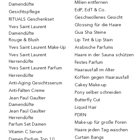
Milien entfernen
Damendüfte
EdP, EdT & Co.
Gesichtspflege
Geschwollenes Gesicht
RITUALS Geschenkset
Glossing für die Haare
Yves Saint Laurent
Gua Sha Steine
Damendüfte
Rouge & Blush
Lip Tint & Lip Stain
Yves Saint Laurent Make-Up
Arabische Parfums
Yves Saint Laurent
Haare in der Sauna schützen
Herrendüfte
Festes Parfum
Yves Saint Laurent Parfum
Haarausfall im Alter
Herrendüfte
Koffein gegen Haarausfall
Anti-Aging Gesichtsserum
Cakey Make-up
Anti-Falten Creme
Pony selber schneiden
Jean Paul Gaultier
Butterfly Cut
Damendüfte
Liquid Hair
Jean Paul Gaultier
PDRN
Herrendüfte
Make-up für große Poren
Parfum Set Damen
Haare jeden Tag waschen
Vitamin C Serum
Curtain Bangs
Damen Parfum Top 10