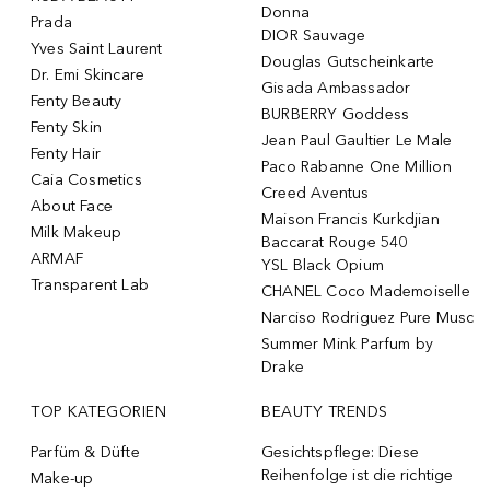
Donna
Prada
DIOR Sauvage
Yves Saint Laurent
Douglas Gutscheinkarte
Dr. Emi Skincare
Gisada Ambassador
Fenty Beauty
BURBERRY Goddess
Fenty Skin
Jean Paul Gaultier Le Male
Fenty Hair
Paco Rabanne One Million
Caia Cosmetics
Creed Aventus
About Face
Maison Francis Kurkdjian
Milk Makeup
Baccarat Rouge 540
ARMAF
YSL Black Opium
Transparent Lab
CHANEL Coco Mademoiselle
Narciso Rodriguez Pure Musc
Summer Mink Parfum by
Drake
TOP KATEGORIEN
BEAUTY TRENDS
Parfüm & Düfte
Gesichtspflege: Diese
Reihenfolge ist die richtige
Make-up