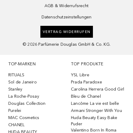
AGB & Widerrufsrecht
Datenschutzeinstellungen
VERTRAG WIDERRUFEN
©
2026
Parfümerie Douglas GmbH & Co. KG.
TOP-MARKEN
TOP PRODUKTE
RITUALS
YSL Libre
Sol de Janeiro
Prada Paradoxe
Stanley
Carolina Herrera Good Girl
La Roche-Posay
Bleu de Chanel
Douglas Collection
Lancôme La vie est belle
Purelei
Armani Stronger With You
MAC Cosmetics
Huda Beuaty Easy Bake
Puder
CHANEL
Valentino Born In Roma
HUDA BEAUTY