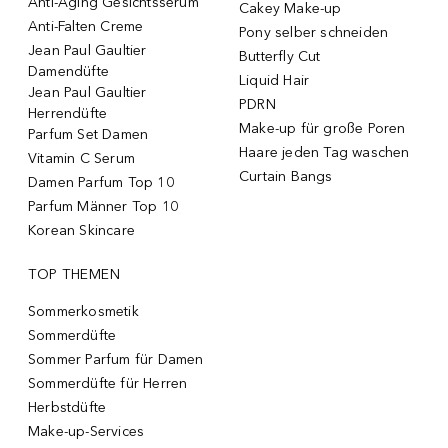
Anti-Aging Gesichtsserum
Cakey Make-up
Anti-Falten Creme
Pony selber schneiden
Jean Paul Gaultier
Butterfly Cut
Damendüfte
Liquid Hair
Jean Paul Gaultier
PDRN
Herrendüfte
Make-up für große Poren
Parfum Set Damen
Haare jeden Tag waschen
Vitamin C Serum
Curtain Bangs
Damen Parfum Top 10
Parfum Männer Top 10
Korean Skincare
TOP THEMEN
Sommerkosmetik
Sommerdüfte
Sommer Parfum für Damen
Sommerdüfte für Herren
Herbstdüfte
Make-up-Services