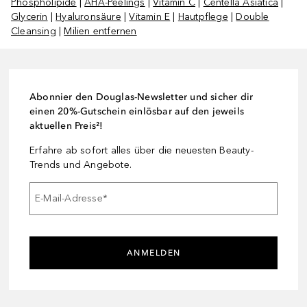
Phospholipide
|
AHA-Peelings
|
Vitamin C
|
Centella Asiatica
|
Glycerin
|
Hyaluronsäure
|
Vitamin E
|
Hautpflege
|
Double
Cleansing
|
Milien entfernen
Abonnier den Douglas-Newsletter und sicher dir
einen 20%-Gutschein einlösbar auf den jeweils
aktuellen Preis²!
Erfahre ab sofort alles über die neuesten Beauty-
Trends und Angebote.
E-Mail-Adresse
*
ANMELDEN