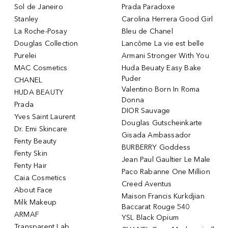
Sol de Janeiro
Prada Paradoxe
Stanley
Carolina Herrera Good Girl
La Roche-Posay
Bleu de Chanel
Douglas Collection
Lancôme La vie est belle
Purelei
Armani Stronger With You
MAC Cosmetics
Huda Beuaty Easy Bake
Puder
CHANEL
Valentino Born In Roma
HUDA BEAUTY
Donna
Prada
DIOR Sauvage
Yves Saint Laurent
Douglas Gutscheinkarte
Dr. Emi Skincare
Gisada Ambassador
Fenty Beauty
BURBERRY Goddess
Fenty Skin
Jean Paul Gaultier Le Male
Fenty Hair
Paco Rabanne One Million
Caia Cosmetics
Creed Aventus
About Face
Maison Francis Kurkdjian
Milk Makeup
Baccarat Rouge 540
ARMAF
YSL Black Opium
Transparent Lab