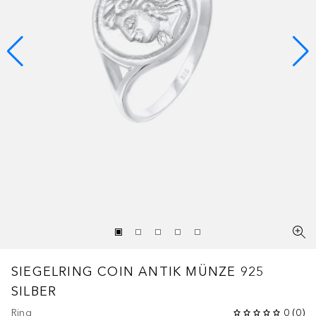
SIEGELRING COIN ANTIK MÜNZE 925
SILBER
Ring
0
(
0
)