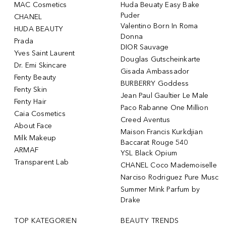
MAC Cosmetics
Huda Beuaty Easy Bake
Puder
CHANEL
Valentino Born In Roma
HUDA BEAUTY
Donna
Prada
DIOR Sauvage
Yves Saint Laurent
Douglas Gutscheinkarte
Dr. Emi Skincare
Gisada Ambassador
Fenty Beauty
BURBERRY Goddess
Fenty Skin
Jean Paul Gaultier Le Male
Fenty Hair
Paco Rabanne One Million
Caia Cosmetics
Creed Aventus
About Face
Maison Francis Kurkdjian
Milk Makeup
Baccarat Rouge 540
ARMAF
YSL Black Opium
Transparent Lab
CHANEL Coco Mademoiselle
Narciso Rodriguez Pure Musc
Summer Mink Parfum by
Drake
TOP KATEGORIEN
BEAUTY TRENDS