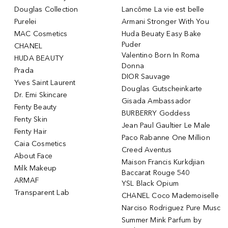
Douglas Collection
Lancôme La vie est belle
Purelei
Armani Stronger With You
MAC Cosmetics
Huda Beuaty Easy Bake
Puder
CHANEL
Valentino Born In Roma
HUDA BEAUTY
Donna
Prada
DIOR Sauvage
Yves Saint Laurent
Douglas Gutscheinkarte
Dr. Emi Skincare
Gisada Ambassador
Fenty Beauty
BURBERRY Goddess
Fenty Skin
Jean Paul Gaultier Le Male
Fenty Hair
Paco Rabanne One Million
Caia Cosmetics
Creed Aventus
About Face
Maison Francis Kurkdjian
Milk Makeup
Baccarat Rouge 540
ARMAF
YSL Black Opium
Transparent Lab
CHANEL Coco Mademoiselle
Narciso Rodriguez Pure Musc
Summer Mink Parfum by