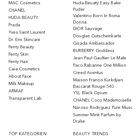
MAC Cosmetics
Huda Beuaty Easy Bake
Puder
CHANEL
Valentino Born In Roma
HUDA BEAUTY
Donna
Prada
DIOR Sauvage
Yves Saint Laurent
Douglas Gutscheinkarte
Dr. Emi Skincare
Gisada Ambassador
Fenty Beauty
BURBERRY Goddess
Fenty Skin
Jean Paul Gaultier Le Male
Fenty Hair
Paco Rabanne One Million
Caia Cosmetics
Creed Aventus
About Face
Maison Francis Kurkdjian
Milk Makeup
Baccarat Rouge 540
ARMAF
YSL Black Opium
Transparent Lab
CHANEL Coco Mademoiselle
Narciso Rodriguez Pure Musc
Summer Mink Parfum by
Drake
TOP KATEGORIEN
BEAUTY TRENDS