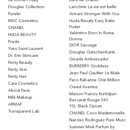
Douglas Collection
Lancôme La vie est belle
Purelei
Armani Stronger With You
MAC Cosmetics
Huda Beuaty Easy Bake
Puder
CHANEL
Valentino Born In Roma
HUDA BEAUTY
Donna
Prada
DIOR Sauvage
Yves Saint Laurent
Douglas Gutscheinkarte
Dr. Emi Skincare
Gisada Ambassador
Fenty Beauty
BURBERRY Goddess
Fenty Skin
Jean Paul Gaultier Le Male
Fenty Hair
Paco Rabanne One Million
Caia Cosmetics
Creed Aventus
About Face
Maison Francis Kurkdjian
Milk Makeup
Baccarat Rouge 540
ARMAF
YSL Black Opium
Transparent Lab
CHANEL Coco Mademoiselle
Narciso Rodriguez Pure Musc
Summer Mink Parfum by