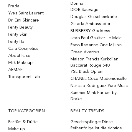
Donna
Prada
DIOR Sauvage
Yves Saint Laurent
Douglas Gutscheinkarte
Dr. Emi Skincare
Gisada Ambassador
Fenty Beauty
BURBERRY Goddess
Fenty Skin
Jean Paul Gaultier Le Male
Fenty Hair
Paco Rabanne One Million
Caia Cosmetics
Creed Aventus
About Face
Maison Francis Kurkdjian
Milk Makeup
Baccarat Rouge 540
ARMAF
YSL Black Opium
Transparent Lab
CHANEL Coco Mademoiselle
Narciso Rodriguez Pure Musc
Summer Mink Parfum by
Drake
TOP KATEGORIEN
BEAUTY TRENDS
Parfüm & Düfte
Gesichtspflege: Diese
Reihenfolge ist die richtige
Make-up