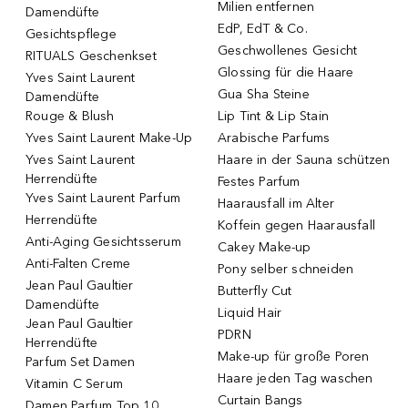
Milien entfernen
Damendüfte
EdP, EdT & Co.
Gesichtspflege
Geschwollenes Gesicht
RITUALS Geschenkset
Glossing für die Haare
Yves Saint Laurent
Gua Sha Steine
Damendüfte
Rouge & Blush
Lip Tint & Lip Stain
Yves Saint Laurent Make-Up
Arabische Parfums
Yves Saint Laurent
Haare in der Sauna schützen
Herrendüfte
Festes Parfum
Yves Saint Laurent Parfum
Haarausfall im Alter
Herrendüfte
Koffein gegen Haarausfall
Anti-Aging Gesichtsserum
Cakey Make-up
Anti-Falten Creme
Pony selber schneiden
Jean Paul Gaultier
Butterfly Cut
Damendüfte
Liquid Hair
Jean Paul Gaultier
PDRN
Herrendüfte
Make-up für große Poren
Parfum Set Damen
Haare jeden Tag waschen
Vitamin C Serum
Curtain Bangs
Damen Parfum Top 10