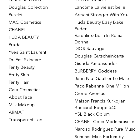
Douglas Collection
Lancôme La vie est belle
Purelei
Armani Stronger With You
MAC Cosmetics
Huda Beuaty Easy Bake
Puder
CHANEL
Valentino Born In Roma
HUDA BEAUTY
Donna
Prada
DIOR Sauvage
Yves Saint Laurent
Douglas Gutscheinkarte
Dr. Emi Skincare
Gisada Ambassador
Fenty Beauty
BURBERRY Goddess
Fenty Skin
Jean Paul Gaultier Le Male
Fenty Hair
Paco Rabanne One Million
Caia Cosmetics
Creed Aventus
About Face
Maison Francis Kurkdjian
Milk Makeup
Baccarat Rouge 540
ARMAF
YSL Black Opium
Transparent Lab
CHANEL Coco Mademoiselle
Narciso Rodriguez Pure Musc
Summer Mink Parfum by