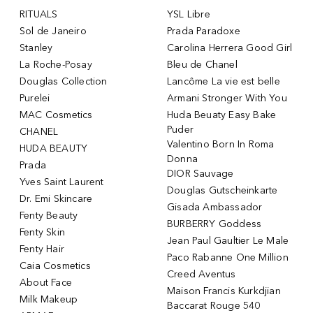
RITUALS
YSL Libre
Sol de Janeiro
Prada Paradoxe
Stanley
Carolina Herrera Good Girl
La Roche-Posay
Bleu de Chanel
Douglas Collection
Lancôme La vie est belle
Purelei
Armani Stronger With You
MAC Cosmetics
Huda Beuaty Easy Bake
Puder
CHANEL
Valentino Born In Roma
HUDA BEAUTY
Donna
Prada
DIOR Sauvage
Yves Saint Laurent
Douglas Gutscheinkarte
Dr. Emi Skincare
Gisada Ambassador
Fenty Beauty
BURBERRY Goddess
Fenty Skin
Jean Paul Gaultier Le Male
Fenty Hair
Paco Rabanne One Million
Caia Cosmetics
Creed Aventus
About Face
Maison Francis Kurkdjian
Milk Makeup
Baccarat Rouge 540