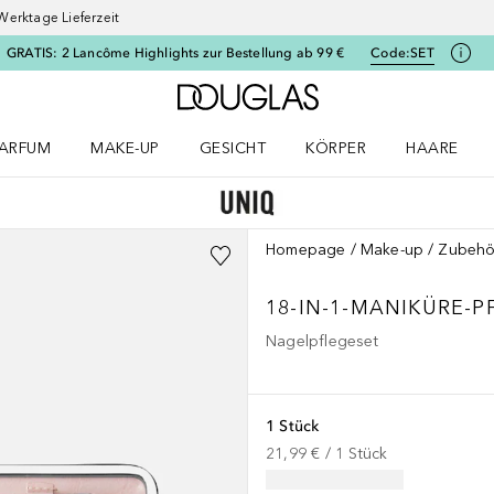
Werktage Lieferzeit
GRATIS: 2 Lancôme Highlights zur Bestellung ab 99 €
Code:
SET
Zur Douglas Startseite
ARFUM
MAKE-UP
GESICHT
KÖRPER
HAARE
ffnen
arfum Menü öffnen
Make-up Menü öffnen
Gesicht Menü öffnen
Körper Menü öffnen
Haare Menü
Homepage
Make-up
Zubehö
18-IN-1-MANIKÜRE-P
Nagelpflegeset
1 Stück
21,99 €
 / 
1
Stück