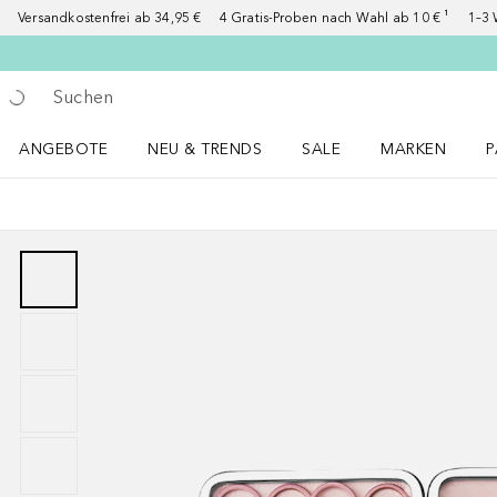
Versandkostenfrei ab 34,95 €
4 Gratis-Proben nach Wahl ab 10 € ¹
1–3 
Gehe zurück
Suche ausführen
ANGEBOTE
NEU & TRENDS
SALE
MARKEN
P
Angebote Menü öffnen
NEU & TRENDS Menü öffnen
MARKEN Menü ö
P