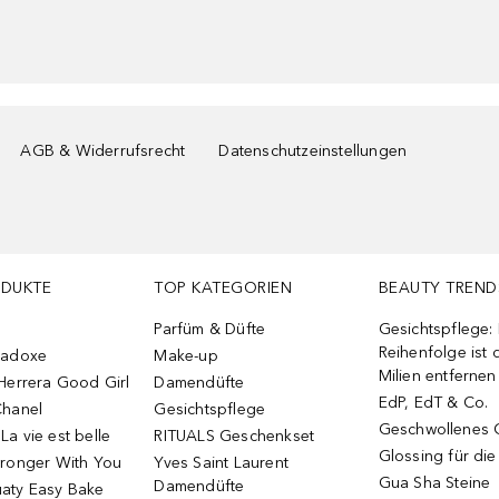
AGB & Widerrufsrecht
Datenschutzeinstellungen
ODUKTE
TOP KATEGORIEN
BEAUTY TREND
Parfüm & Düfte
Gesichtspflege:
Reihenfolge ist d
radoxe
Make-up
Milien entfernen
Herrera Good Girl
Damendüfte
EdP, EdT & Co.
Chanel
Gesichtspflege
Geschwollenes 
a vie est belle
RITUALS Geschenkset
Glossing für di
tronger With You
Yves Saint Laurent
Gua Sha Steine
Damendüfte
aty Easy Bake