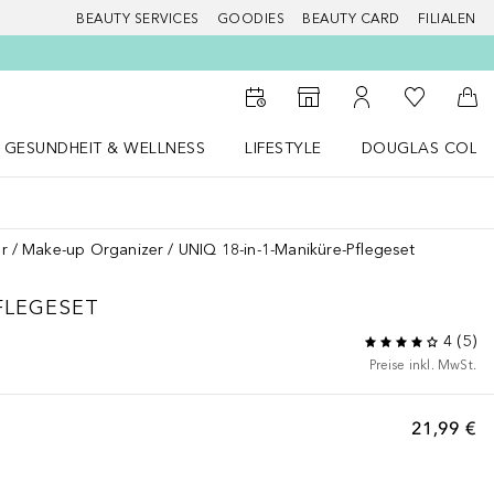
BEAUTY SERVICES
GOODIES
BEAUTY CARD
FILIALEN
Zu Meiner 
Zum Storefinder
Zu Meinem Kunde
Zum
GESUNDHEIT & WELLNESS
LIFESTYLE
DOUGLAS COLL
 öffnen
Gesundheit & Wellness Menü öffnen
LIFESTYLE Menü öffnen
Douglas Collecti
r
Make-up Organizer
UNIQ 18-in-1-Maniküre-Pflegeset
FLEGESET
4
(
5
)
Preise inkl. MwSt.
21,99 €