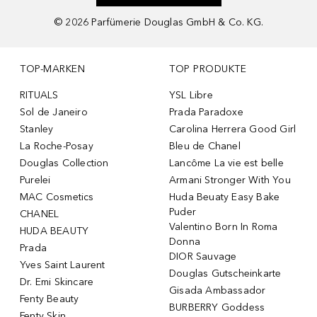
©
2026
Parfümerie Douglas GmbH & Co. KG.
TOP-MARKEN
TOP PRODUKTE
RITUALS
YSL Libre
Sol de Janeiro
Prada Paradoxe
Stanley
Carolina Herrera Good Girl
La Roche-Posay
Bleu de Chanel
Douglas Collection
Lancôme La vie est belle
Purelei
Armani Stronger With You
MAC Cosmetics
Huda Beuaty Easy Bake
Puder
CHANEL
Valentino Born In Roma
HUDA BEAUTY
Donna
Prada
DIOR Sauvage
Yves Saint Laurent
Douglas Gutscheinkarte
Dr. Emi Skincare
Gisada Ambassador
Fenty Beauty
BURBERRY Goddess
Fenty Skin