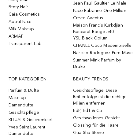
Jean Paul Gaultier Le Male
Fenty Hair
Paco Rabanne One Million
Caia Cosmetics
Creed Aventus
About Face
Maison Francis Kurkdjian
Milk Makeup
Baccarat Rouge 540
ARMAF
YSL Black Opium
Transparent Lab
CHANEL Coco Mademoiselle
Narciso Rodriguez Pure Musc
Summer Mink Parfum by
Drake
TOP KATEGORIEN
BEAUTY TRENDS
Parfüm & Düfte
Gesichtspflege: Diese
Reihenfolge ist die richtige
Make-up
Milien entfernen
Damendüfte
EdP, EdT & Co.
Gesichtspflege
Geschwollenes Gesicht
RITUALS Geschenkset
Glossing für die Haare
Yves Saint Laurent
Gua Sha Steine
Damendüfte