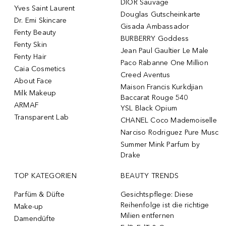
DIOR Sauvage
Yves Saint Laurent
Douglas Gutscheinkarte
Dr. Emi Skincare
Gisada Ambassador
Fenty Beauty
BURBERRY Goddess
Fenty Skin
Jean Paul Gaultier Le Male
Fenty Hair
Paco Rabanne One Million
Caia Cosmetics
Creed Aventus
About Face
Maison Francis Kurkdjian
Milk Makeup
Baccarat Rouge 540
ARMAF
YSL Black Opium
Transparent Lab
CHANEL Coco Mademoiselle
Narciso Rodriguez Pure Musc
Summer Mink Parfum by
Drake
TOP KATEGORIEN
BEAUTY TRENDS
Parfüm & Düfte
Gesichtspflege: Diese
Reihenfolge ist die richtige
Make-up
Milien entfernen
Damendüfte