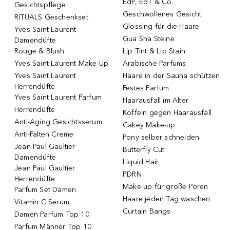
EdP, EdT & Co.
Gesichtspflege
Geschwollenes Gesicht
RITUALS Geschenkset
Glossing für die Haare
Yves Saint Laurent
Gua Sha Steine
Damendüfte
Rouge & Blush
Lip Tint & Lip Stain
Yves Saint Laurent Make-Up
Arabische Parfums
Yves Saint Laurent
Haare in der Sauna schützen
Herrendüfte
Festes Parfum
Yves Saint Laurent Parfum
Haarausfall im Alter
Herrendüfte
Koffein gegen Haarausfall
Anti-Aging Gesichtsserum
Cakey Make-up
Anti-Falten Creme
Pony selber schneiden
Jean Paul Gaultier
Butterfly Cut
Damendüfte
Liquid Hair
Jean Paul Gaultier
PDRN
Herrendüfte
Make-up für große Poren
Parfum Set Damen
Haare jeden Tag waschen
Vitamin C Serum
Curtain Bangs
Damen Parfum Top 10
Parfum Männer Top 10