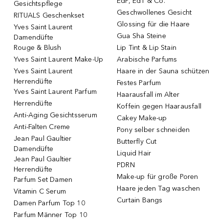
EdP, EdT & Co.
Gesichtspflege
Geschwollenes Gesicht
RITUALS Geschenkset
Glossing für die Haare
Yves Saint Laurent
Gua Sha Steine
Damendüfte
Rouge & Blush
Lip Tint & Lip Stain
Yves Saint Laurent Make-Up
Arabische Parfums
Yves Saint Laurent
Haare in der Sauna schützen
Herrendüfte
Festes Parfum
Yves Saint Laurent Parfum
Haarausfall im Alter
Herrendüfte
Koffein gegen Haarausfall
Anti-Aging Gesichtsserum
Cakey Make-up
Anti-Falten Creme
Pony selber schneiden
Jean Paul Gaultier
Butterfly Cut
Damendüfte
Liquid Hair
Jean Paul Gaultier
PDRN
Herrendüfte
Make-up für große Poren
Parfum Set Damen
Haare jeden Tag waschen
Vitamin C Serum
Curtain Bangs
Damen Parfum Top 10
Parfum Männer Top 10