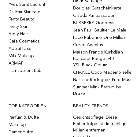
DIOR Sauvage
Yves Saint Laurent
Douglas Gutscheinkarte
Dr. Emi Skincare
Gisada Ambassador
Fenty Beauty
BURBERRY Goddess
Fenty Skin
Jean Paul Gaultier Le Male
Fenty Hair
Paco Rabanne One Million
Caia Cosmetics
Creed Aventus
About Face
Maison Francis Kurkdjian
Milk Makeup
Baccarat Rouge 540
ARMAF
YSL Black Opium
Transparent Lab
CHANEL Coco Mademoiselle
Narciso Rodriguez Pure Musc
Summer Mink Parfum by
Drake
TOP KATEGORIEN
BEAUTY TRENDS
Parfüm & Düfte
Gesichtspflege: Diese
Reihenfolge ist die richtige
Make-up
Milien entfernen
Damendüfte