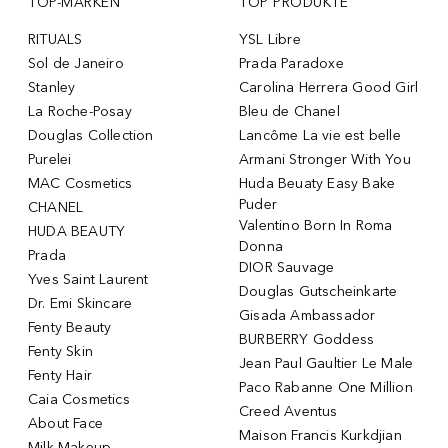
TOP-MARKEN
TOP PRODUKTE
RITUALS
YSL Libre
Sol de Janeiro
Prada Paradoxe
Stanley
Carolina Herrera Good Girl
La Roche-Posay
Bleu de Chanel
Douglas Collection
Lancôme La vie est belle
Purelei
Armani Stronger With You
MAC Cosmetics
Huda Beuaty Easy Bake
Puder
CHANEL
Valentino Born In Roma
HUDA BEAUTY
Donna
Prada
DIOR Sauvage
Yves Saint Laurent
Douglas Gutscheinkarte
Dr. Emi Skincare
Gisada Ambassador
Fenty Beauty
BURBERRY Goddess
Fenty Skin
Jean Paul Gaultier Le Male
Fenty Hair
Paco Rabanne One Million
Caia Cosmetics
Creed Aventus
About Face
Maison Francis Kurkdjian
Milk Makeup