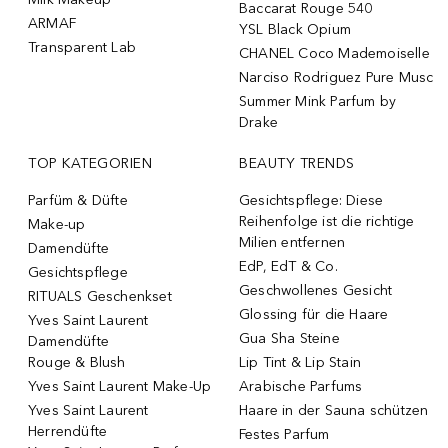
Baccarat Rouge 540
ARMAF
YSL Black Opium
Transparent Lab
CHANEL Coco Mademoiselle
Narciso Rodriguez Pure Musc
Summer Mink Parfum by
Drake
TOP KATEGORIEN
BEAUTY TRENDS
Parfüm & Düfte
Gesichtspflege: Diese
Reihenfolge ist die richtige
Make-up
Milien entfernen
Damendüfte
EdP, EdT & Co.
Gesichtspflege
Geschwollenes Gesicht
RITUALS Geschenkset
Glossing für die Haare
Yves Saint Laurent
Gua Sha Steine
Damendüfte
Rouge & Blush
Lip Tint & Lip Stain
Yves Saint Laurent Make-Up
Arabische Parfums
Yves Saint Laurent
Haare in der Sauna schützen
Herrendüfte
Festes Parfum