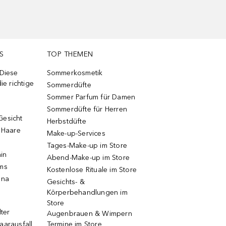
S
TOP THEMEN
 Diese
Sommerkosmetik
ie richtige
Sommerdüfte
Sommer Parfum für Damen
Sommerdüfte für Herren
Gesicht
Herbstdüfte
e Haare
Make-up-Services
Tages-Make-up im Store
ain
Abend-Make-up im Store
ums
Kostenlose Rituale im Store
una
Gesichts- &
Körperbehandlungen im
Store
lter
Augenbrauen & Wimpern
aarausfall
Termine im Store