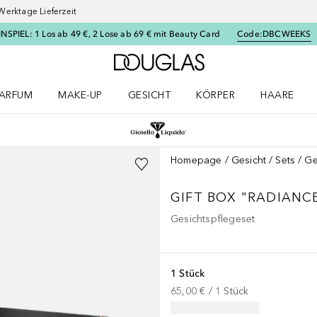
Werktage Lieferzeit
SPIEL: 1 Los ab 49 €, 2 Lose ab 69 € mit Beauty Card
Code:
DBCWEEKS
Zur Douglas Startseite
ARFUM
MAKE-UP
GESICHT
KÖRPER
HAARE
ffnen
arfum Menü öffnen
Make-up Menü öffnen
Gesicht Menü öffnen
Körper Menü öffnen
Haare Menü
Homepage
Gesicht
Sets
Ge
GIFT BOX "RADIANC
Gesichtspflegeset
1 Stück
65,00 €
 / 
1
Stück