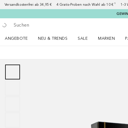
Versandkostenfrei ab 34,95 €
4 Gratis-Proben nach Wahl ab 10 € ¹
1–3 
GEWINN
Gehe zurück
Suche ausführen
ANGEBOTE
NEU & TRENDS
SALE
MARKEN
P
Angebote Menü öffnen
NEU & TRENDS Menü öffnen
MARKEN Menü ö
P