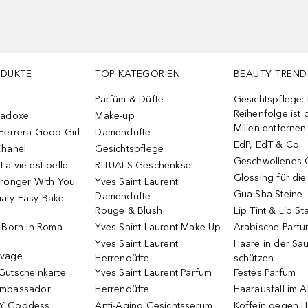
ODUKTE
TOP KATEGORIEN
BEAUTY TREND
Parfüm & Düfte
Gesichtspflege:
Reihenfolge ist d
radoxe
Make-up
Milien entfernen
Herrera Good Girl
Damendüfte
EdP, EdT & Co.
Chanel
Gesichtspflege
Geschwollenes 
a vie est belle
RITUALS Geschenkset
Glossing für di
tronger With You
Yves Saint Laurent
Gua Sha Steine
Damendüfte
aty Easy Bake
Rouge & Blush
Lip Tint & Lip St
o Born In Roma
Yves Saint Laurent Make-Up
Arabische Parf
Yves Saint Laurent
Haare in der Sa
uvage
Herrendüfte
schützen
Gutscheinkarte
Yves Saint Laurent Parfum
Festes Parfum
Ambassador
Herrendüfte
Haarausfall im A
Y Goddess
Anti-Aging Gesichtsserum
Koffein gegen H