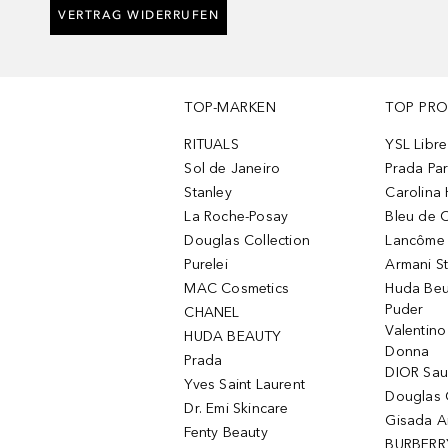
VERTRAG WIDERRUFEN
TOP-MARKEN
TOP PR
RITUALS
YSL Libre
Sol de Janeiro
Prada Pa
Stanley
Carolina 
La Roche-Posay
Bleu de 
Douglas Collection
Lancôme L
Purelei
Armani S
MAC Cosmetics
Huda Beu
Puder
CHANEL
Valentin
HUDA BEAUTY
Donna
Prada
DIOR Sa
Yves Saint Laurent
Douglas 
Dr. Emi Skincare
Gisada 
Fenty Beauty
BURBERR