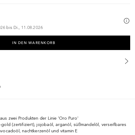
026 bis Di., 11.08.2026
IN DEN WARENKORB
us zwei Produkten der Linie 'Oro Puro'
at-gold (zertifiziert), jojobaöl, arganöl, süßmandelöl, verseifbares
avocadoöl, nachtkerzenöl und vitamin E