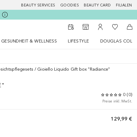
BEAUTY SERVICES
GOODIES
BEAUTY CARD
FILIALEN
Zu Meiner 
Zum Storefinder
Zu Meinem Kunde
Zum
GESUNDHEIT & WELLNESS
LIFESTYLE
DOUGLAS COLL
 öffnen
Gesundheit & Wellness Menü öffnen
LIFESTYLE Menü öffnen
Douglas Collecti
sichtspflegesets
Gioiello Liquido Gift box "Radiance"
E"
0
(
0
)
Preise inkl. MwSt.
129,99 €