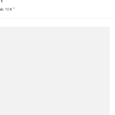
 €
ab 10 € ¹