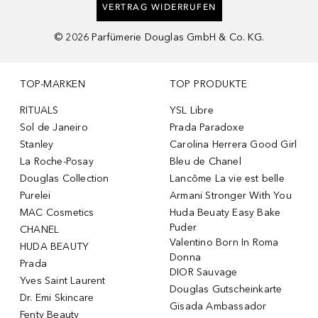
VERTRAG WIDERRUFEN
©
2026
Parfümerie Douglas GmbH & Co. KG.
TOP-MARKEN
TOP PRODUKTE
RITUALS
YSL Libre
Sol de Janeiro
Prada Paradoxe
Stanley
Carolina Herrera Good Girl
La Roche-Posay
Bleu de Chanel
Douglas Collection
Lancôme La vie est belle
Purelei
Armani Stronger With You
MAC Cosmetics
Huda Beuaty Easy Bake
Puder
CHANEL
Valentino Born In Roma
HUDA BEAUTY
Donna
Prada
DIOR Sauvage
Yves Saint Laurent
Douglas Gutscheinkarte
Dr. Emi Skincare
Gisada Ambassador
Fenty Beauty