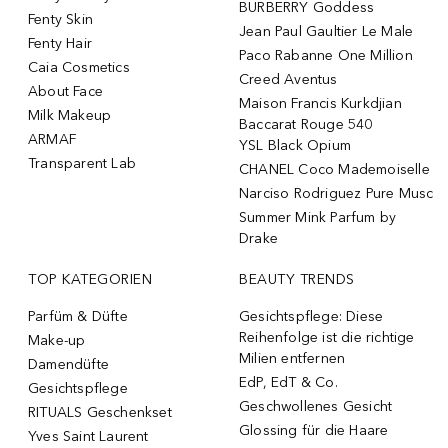
BURBERRY Goddess
Fenty Skin
Jean Paul Gaultier Le Male
Fenty Hair
Paco Rabanne One Million
Caia Cosmetics
Creed Aventus
About Face
Maison Francis Kurkdjian
Milk Makeup
Baccarat Rouge 540
ARMAF
YSL Black Opium
Transparent Lab
CHANEL Coco Mademoiselle
Narciso Rodriguez Pure Musc
Summer Mink Parfum by
Drake
TOP KATEGORIEN
BEAUTY TRENDS
Parfüm & Düfte
Gesichtspflege: Diese
Reihenfolge ist die richtige
Make-up
Milien entfernen
Damendüfte
EdP, EdT & Co.
Gesichtspflege
Geschwollenes Gesicht
RITUALS Geschenkset
Glossing für die Haare
Yves Saint Laurent