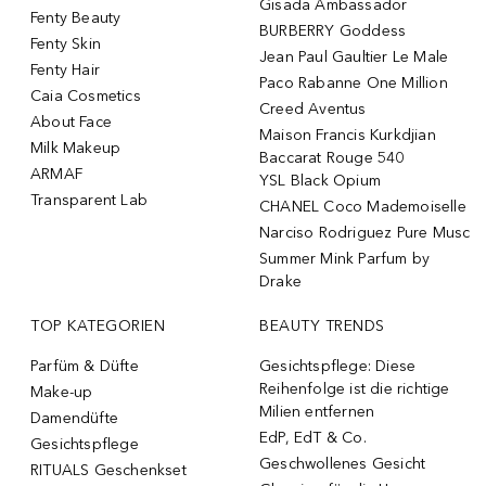
Gisada Ambassador
Fenty Beauty
BURBERRY Goddess
Fenty Skin
Jean Paul Gaultier Le Male
Fenty Hair
Paco Rabanne One Million
Caia Cosmetics
Creed Aventus
About Face
Maison Francis Kurkdjian
Milk Makeup
Baccarat Rouge 540
ARMAF
YSL Black Opium
Transparent Lab
CHANEL Coco Mademoiselle
Narciso Rodriguez Pure Musc
Summer Mink Parfum by
Drake
TOP KATEGORIEN
BEAUTY TRENDS
Parfüm & Düfte
Gesichtspflege: Diese
Reihenfolge ist die richtige
Make-up
Milien entfernen
Damendüfte
EdP, EdT & Co.
Gesichtspflege
Geschwollenes Gesicht
RITUALS Geschenkset