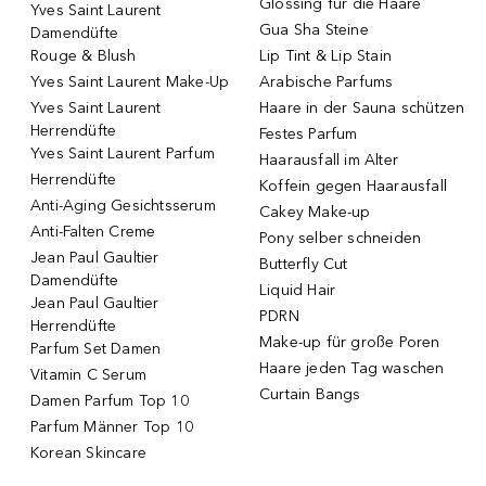
Glossing für die Haare
Yves Saint Laurent
Gua Sha Steine
Damendüfte
Rouge & Blush
Lip Tint & Lip Stain
Yves Saint Laurent Make-Up
Arabische Parfums
Yves Saint Laurent
Haare in der Sauna schützen
Herrendüfte
Festes Parfum
Yves Saint Laurent Parfum
Haarausfall im Alter
Herrendüfte
Koffein gegen Haarausfall
Anti-Aging Gesichtsserum
Cakey Make-up
Anti-Falten Creme
Pony selber schneiden
Jean Paul Gaultier
Butterfly Cut
Damendüfte
Liquid Hair
Jean Paul Gaultier
PDRN
Herrendüfte
Make-up für große Poren
Parfum Set Damen
Haare jeden Tag waschen
Vitamin C Serum
Curtain Bangs
Damen Parfum Top 10
Parfum Männer Top 10
Korean Skincare