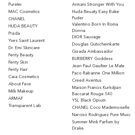
Purelei
Armani Stronger With You
MAC Cosmetics
Huda Beuaty Easy Bake
Puder
CHANEL
Valentino Born In Roma
HUDA BEAUTY
Donna
Prada
DIOR Sauvage
Yves Saint Laurent
Douglas Gutscheinkarte
Dr. Emi Skincare
Gisada Ambassador
Fenty Beauty
BURBERRY Goddess
Fenty Skin
Jean Paul Gaultier Le Male
Fenty Hair
Paco Rabanne One Million
Caia Cosmetics
Creed Aventus
About Face
Maison Francis Kurkdjian
Milk Makeup
Baccarat Rouge 540
ARMAF
YSL Black Opium
Transparent Lab
CHANEL Coco Mademoiselle
Narciso Rodriguez Pure Musc
Summer Mink Parfum by
Drake