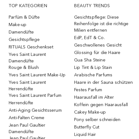
TOP KATEGORIEN
BEAUTY TRENDS
Parfüm & Düfte
Gesichtspflege: Diese
Reihenfolge ist die richtige
Make-up
Milien entfernen
Damendüfte
EdP, EdT & Co.
Gesichtspflege
Geschwollenes Gesicht
RITUALS Geschenkset
Glossing für die Haare
Yves Saint Laurent
Gua Sha Steine
Damendüfte
Rouge & Blush
Lip Tint & Lip Stain
Yves Saint Laurent Make-Up
Arabische Parfums
Yves Saint Laurent
Haare in der Sauna schützen
Herrendüfte
Festes Parfum
Yves Saint Laurent Parfum
Haarausfall im Alter
Herrendüfte
Koffein gegen Haarausfall
Anti-Aging Gesichtsserum
Cakey Make-up
Anti-Falten Creme
Pony selber schneiden
Jean Paul Gaultier
Butterfly Cut
Damendüfte
Liquid Hair
Jean Paul Gaultier