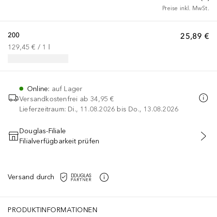
Preise inkl. MwSt.
200
25,89 €
129,45 €
 / 
1
l
Online
:
auf Lager
Versandkostenfrei ab
34,95 €
Lieferzeitraum: Di., 11.08.2026 bis Do., 13.08.2026
Douglas-Filiale
Filialverfügbarkeit prüfen
IN DEN WARENKORB
Versand durch
ützt. Halten Sie elektrische Geräte von Feuchtigkeit fern und hal
PRODUKTINFORMATIONEN