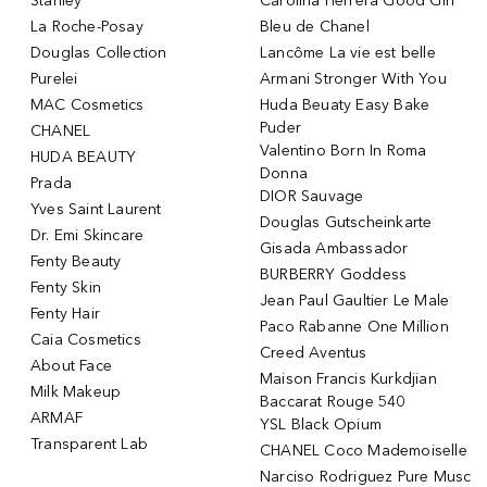
Stanley
Carolina Herrera Good Girl
La Roche-Posay
Bleu de Chanel
Douglas Collection
Lancôme La vie est belle
Purelei
Armani Stronger With You
MAC Cosmetics
Huda Beuaty Easy Bake
Puder
CHANEL
Valentino Born In Roma
HUDA BEAUTY
Donna
Prada
DIOR Sauvage
Yves Saint Laurent
Douglas Gutscheinkarte
Dr. Emi Skincare
Gisada Ambassador
Fenty Beauty
BURBERRY Goddess
Fenty Skin
Jean Paul Gaultier Le Male
Fenty Hair
Paco Rabanne One Million
Caia Cosmetics
Creed Aventus
About Face
Maison Francis Kurkdjian
Milk Makeup
Baccarat Rouge 540
ARMAF
YSL Black Opium
Transparent Lab
CHANEL Coco Mademoiselle
Narciso Rodriguez Pure Musc